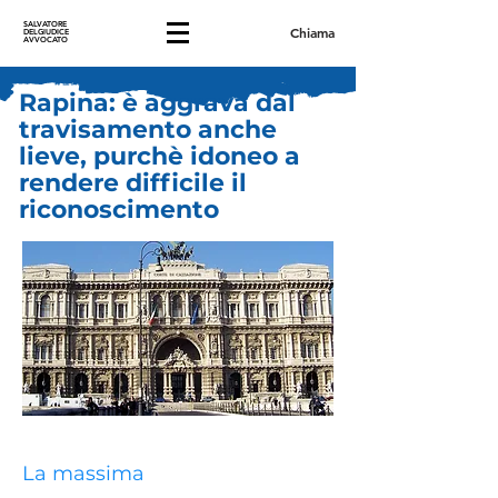
SALVATORE
Chiama
DELGIUDICE
AVVOCATO
Rapina: è aggrava dal
travisamento anche
lieve, purchè idoneo a
rendere difficile il
riconoscimento
La massima