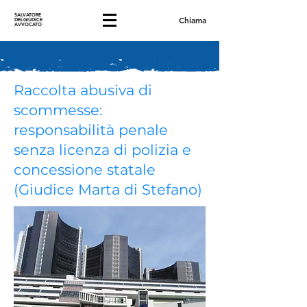
SALVATORE
Chiama
DELGIUDICE
AVVOCATO
Raccolta abusiva di
scommesse:
responsabilità penale
senza licenza di polizia e
concessione statale
(Giudice Marta di Stefano)