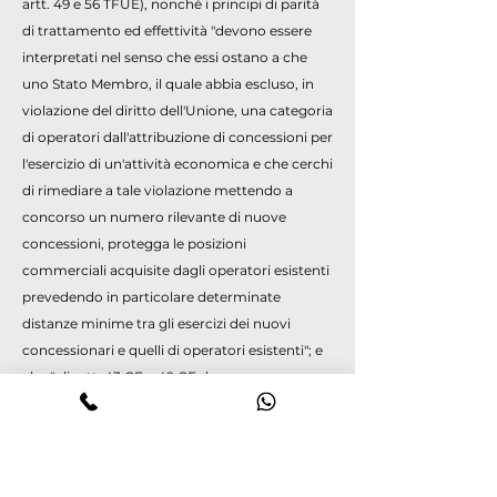
artt. 49 e 56 TFUE), nonché i principi di parità
di trattamento ed effettività "devono essere
interpretati nel senso che essi ostano a che
uno Stato Membro, il quale abbia escluso, in
violazione del diritto dell'Unione, una categoria
di operatori dall'attribuzione di concessioni per
l'esercizio di un'attività economica e che cerchi
di rimediare a tale violazione mettendo a
concorso un numero rilevante di nuove
concessioni, protegga le posizioni
commerciali acquisite dagli operatori esistenti
prevedendo in particolare determinate
distanze minime tra gli esercizi dei nuovi
concessionari e quelli di operatori esistenti"; e
che "gli artt. 43 CE e 49 CE devono essere
interpretati nel senso che essi ostano a che
vengano applicate sanzioni per l'esercizio di
un'attività organizzata di raccolta di
scommesse senza concessione o senza