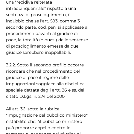
una "recidiva reiterata 
infraquinquennale" rispetto a una 
sentenza di proscioglimento, è 
indubbio che se l'art. 593, comma 3 
secondo parte, cod. pen. si applicasse ai 
procedimenti davanti al giudice di 
pace, la totalità (o quasi) delle sentenze 
di proscioglimento emesse da quel 
giudice sarebbero inappellabili.
3.2.2. Sotto il secondo profilo occorre 
ricordare che nel procedimento del 
giudice di pace il regime delle 
impugnazioni soggiace alla disciplina 
speciale dettata dagli artt. 36 e ss. del 
citato D.Lgs. n. 274 del 2000.
All'art. 36, sotto la rubrica 
"impugnazione del pubblico ministero" 
è stabilito che: "il pubblico ministero 
può proporre appello contro le 
sentenze di condanna del giudice di 