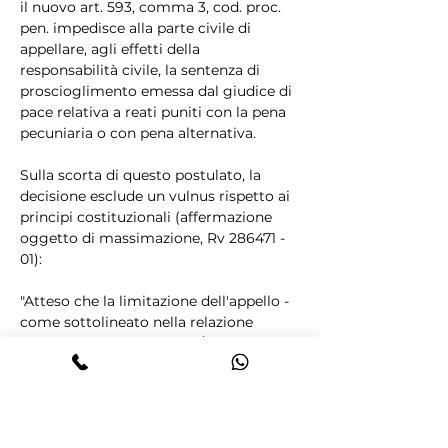
il nuovo art. 593, comma 3, cod. proc. 
pen. impedisce alla parte civile di 
appellare, agli effetti della 
responsabilità civile, la sentenza di 
proscioglimento emessa dal giudice di 
pace relativa a reati puniti con la pena 
pecuniaria o con pena alternativa.
Sulla scorta di questo postulato, la 
decisione esclude un vulnus rispetto ai 
principi costituzionali (affermazione 
oggetto di massimazione, Rv 286471 - 
01):
"Atteso che la limitazione dell'appello - 
come sottolineato nella relazione 
illustrativa al D.Lgs. n. 150/2022 - 
persegue il fine, da considerare 
rientrante nell'esercizio della legittima 
discrezionalità legislativa, di 
implementare l'efficienza del sistema 
delle impugnazioni attraverso una 