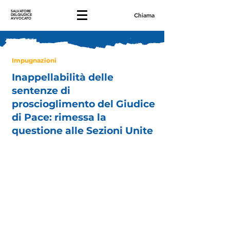
SALVATORE
Chiama
DELGIUDICE
AVVOCATO
Impugnazioni
Inappellabilità delle
sentenze di
proscioglimento del Giudice
di Pace: rimessa la
questione alle Sezioni Unite