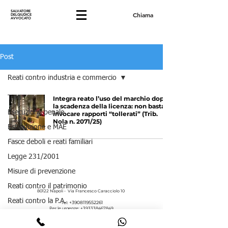
SALVATORE
Chiama
DELGIUDICE
AVVOCATO
Post
Reati contro industria e commercio
Tutti
Integra reato l’uso del marchio dopo
la scadenza della licenza: non basta
Esecuzione penale
invocare rapporti “tollerati” (Trib.
Nola n. 2071/25)
Estradizione e MAE
Fasce deboli e reati familiari
Legge 231/2001
Misure di prevenzione
Reati contro il patrimonio
80122 Napoli - Via Francesco Caracciolo 10
Reati contro la P.A.
+3908119552261
Tel:
Per le urgenze:
+393338467849
email:
info.avvocatodelgiudice@gmail.com
Reati contro la persona
P. IVA
08035271215