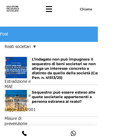
SALVATORE
Chiama
DELGIUDICE
AVVOCATO
Post
Reati societari
Tutti
L’indagato non può impugnare il
sequestro di beni societari se non
Esecuzione
allega un interesse concreto e
penale
distinto da quello della società (Cass.
Pen. n. 41513/25)
Estradizione e
MAE
Sequestro: può essere esteso alle
Fasce deboli e
quote societarie appartenenti a
reati familiari
persona estranea al reato?
Legge 231/2001
Misure di
prevenzione
Reati contro il