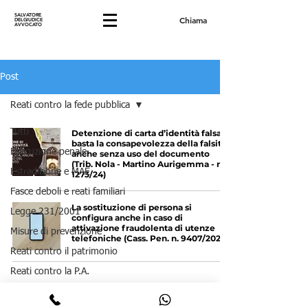
SALVATORE
Chiama
DELGIUDICE
AVVOCATO
Post
Reati contro la fede pubblica
Tutti
Detenzione di carta d’identità falsa:
basta la consapevolezza della falsità,
Esecuzione penale
anche senza uso del documento
(Trib. Nola - Martino Aurigemma - n.
Estradizione e MAE
1273/24)
Fasce deboli e reati familiari
La sostituzione di persona si
Legge 231/2001
configura anche in caso di
attivazione fraudolenta di utenze
Misure di prevenzione
telefoniche (Cass. Pen. n. 9407/2025)
Reati contro il patrimonio
Reati contro la P.A.
Reati contro la persona