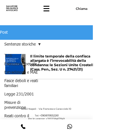
SALVATORE
Chiama
DELGIUDICE
AVVOCATO
Post
Sentenze storiche
Tutti
Il limite temporale della confisca
allargata è l’irrevocabilità della
Esecuzione penale
condanna: le Sezioni Unite Crostella
(Cass. Pen., Sez. U n. 27421/21)
Estradizione e MAE
Fasce deboli e reati
familiari
Legge 231/2001
Misure di
prevenzione
80122 Napoli - Via Francesco Caracciolo 10
+3908119552261
Reati contro il
Tel:
Per le urgenze:
+393338467849
patrimonio
email:
info.avvocatodelgiudice@gmail.com
P. IVA
08035271215
Reati contro la P.A.