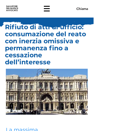
SALVATORE
Chiama
DELGIUDICE
AVVOCATO
Rifiuto di atti di ufficio:
consumazione del reato
con inerzia omissiva e
permanenza fino a
cessazione
dell’interesse
La massima