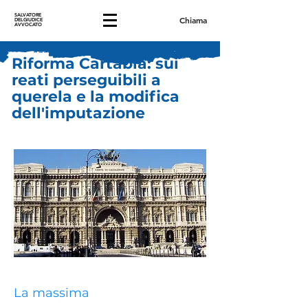
SALVATORE
Chiama
DELGIUDICE
AVVOCATO
Riforma Cartabia: sui
reati perseguibili a
querela e la modifica
dell'imputazione
La massima