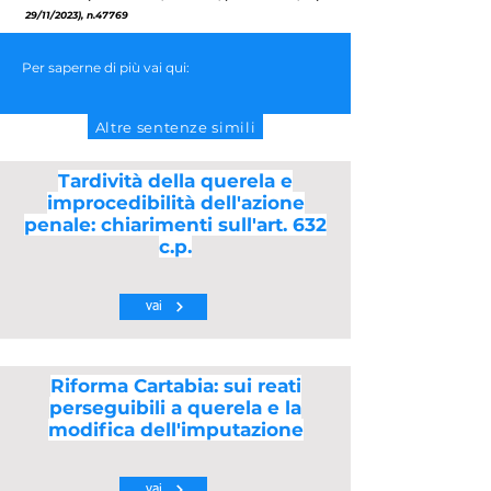
29/11/2023), n.47769
Per saperne di più vai qui:
Altre sentenze simili
Tardività della querela e
improcedibilità dell'azione
penale: chiarimenti sull'art. 632
c.p.
vai
Riforma Cartabia: sui reati
perseguibili a querela e la
modifica dell'imputazione
vai