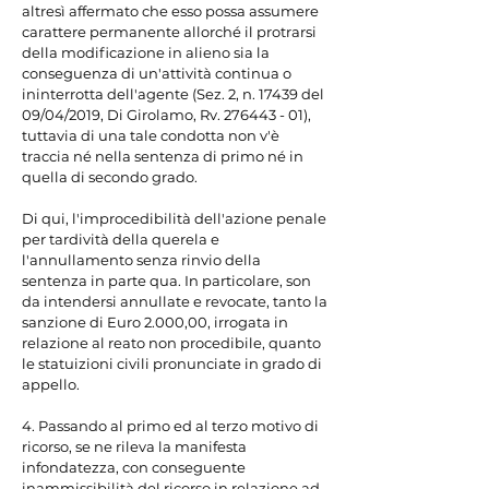
altresì affermato che esso possa assumere 
carattere permanente allorché il protrarsi 
della modificazione in alieno sia la 
conseguenza di un'attività continua o 
ininterrotta dell'agente (Sez. 2, n. 17439 del 
09/04/2019, Di Girolamo, Rv. 276443 - 01), 
tuttavia di una tale condotta non v'è 
traccia né nella sentenza di primo né in 
quella di secondo grado.

Di qui, l'improcedibilità dell'azione penale 
per tardività della querela e 
l'annullamento senza rinvio della 
sentenza in parte qua. In particolare, son 
da intendersi annullate e revocate, tanto la 
sanzione di Euro 2.000,00, irrogata in 
relazione al reato non procedibile, quanto 
le statuizioni civili pronunciate in grado di 
appello.

4. Passando al primo ed al terzo motivo di 
ricorso, se ne rileva la manifesta 
infondatezza, con conseguente 
inammissibilità del ricorso in relazione ad 