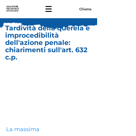
SALVATORE
Chiama
DELGIUDICE
AVVOCATO
Tardività della querela e
improcedibilità
dell'azione penale:
chiarimenti sull'art. 632
c.p.
La massima