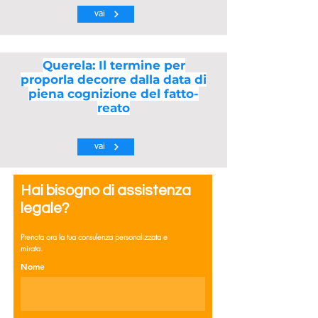
vai
Querela: Il termine per
proporla decorre dalla data di
piena cognizione del fatto-
reato
vai
Hai bisogno di assistenza
legale?
Prenota ora la tua consulenza personalizzata e
mirata.
Nome