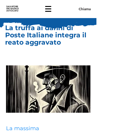
SALVATORE
Chiama
DELGIUDICE
AVVOCATO
La truffa ai danni di
Poste Italiane integra il
reato aggravato
La massima