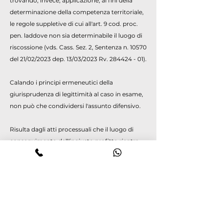
trovando, invece, applicazione, ai fini della
determinazione della competenza territoriale,
le regole suppletive di cui all'art. 9 cod. proc.
pen. laddove non sia determinabile il luogo di
riscossione (vds. Cass. Sez. 2, Sentenza n. 10570
del 21/02/2023 dep. 13/03/2023 Rv.
284424 - 01)
.
Calando i principi ermeneutici della
giurisprudenza di legittimità al caso in esame,
non può che condividersi l'assunto difensivo.
Risulta dagli atti processuali che il luogo di
conseguimento dell'ingiusto profitto rientra
nel territorio di competenza del Tribunale di
Napoli Nord.
Invero, il luogo in cui è stato accreditato
l'importo tramite bonifico effettuato dalla
persona offesa e in cui l'imputato ha acceso il