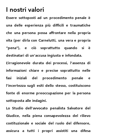
Responsabilità penale
I nostri valori
del radiologo: l’errore
Essere sottoposti ad un procedimento penale è
diagnostico tra
una delle esperienza più difficili e traumatiche
incertezza
che una persona possa affrontare nella propria
dell’immagine, limiti
vita (per dirla con Carnelutti, una vera e propria
del referto e ritardo
“pena”), e ciò soprattutto quando si è
terapeutico
destinatari di
un'accusa ingiusta e infondata.
L’irragionevole durata dei processi, l’assenza di
informazioni chiare e precise soprattutto nelle
fasi iniziali del procedimento penale e
l’incertezza sugli esiti dello stesso, costituiscono
fonte di enorme preoccupazione per la persona
sottoposta alle indagini.
Lo Studio dell’avvocato penalista Salvatore del
Giudice, nella piena consapevolezza del rilievo
costituzionale e sociale del ruolo del difensore,
assicura a tutti i propri assistiti una difesa