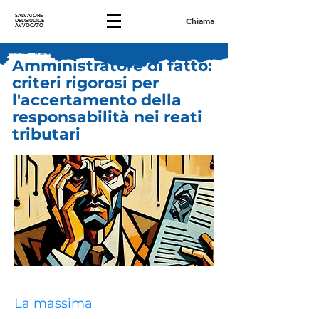
SALVATORE
Chiama
DELGIUDICE
AVVOCATO
Amministratore di fatto:
criteri rigorosi per
l'accertamento della
responsabilità nei reati
tributari
La massima