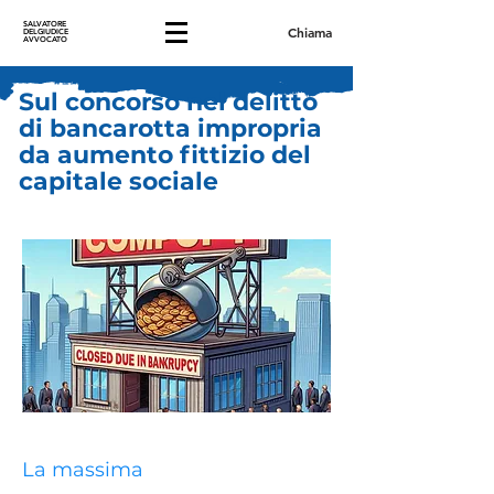
SALVATORE
Chiama
DELGIUDICE
AVVOCATO
Sul concorso nel delitto
di bancarotta impropria
da aumento fittizio del
capitale sociale
La massima