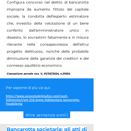
Configura concorso nel delitto di bancarotta
impropria da aumento fittizio del capitale
sociale, la condotta dell'esperto estimatore
che, investito della valutazione di un bene
conferito dall'amministratore unico in
dissesto, lo sovrastimi falsamente e in misura
rilevante nella consapevolezza dell'altrui
progetto delittuoso, nonché della probabile
diminuzione della garanzia dei creditori e del
connesso squilibrio economico.
Cassazione penale sez. V, 01/03/2024, n.21854
Per saperne di più vai qui:
https://www.avvocatodelgiudice.com/reati-
fallimentari/art-216-legge-fallimentare-bancarotta-
fraudolenta
Altre sentenze simili
Bancarotta societaria: gli atti di