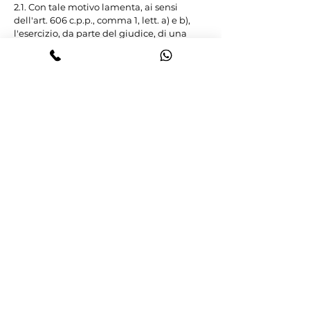
2.1. Con tale motivo lamenta, ai sensi 
dell'art. 606 c.p.p., comma 1, lett. a) e b), 
l'esercizio, da parte del giudice, di una 
potestà riservata ex lege al Prefetto, 
nonché l'inosservanza ed erronea 
applicazione di norme penali in relazione 
a quanto previsto dall'art. 168-ter c.p., 
comma 2, artt. 223 e 224 C.d.S..

Sostiene, in specie, che il Tribunale 
avrebbe disposto la sanzione 
amministrativa accessoria della revoca 
della patente di guida senza averne il 
potere, atteso che l'istituto della messa alla 
prova, in caso di esito positivo, comporta 
l'estinzione del reato, con conseguente 
radicamento in capo al Prefetto, in assenza 
del positivo accertamento della penale 
responsabilità dell'imputato, del potere di 
disporre l'anzidetta sanzione, in esito al 
passaggio in giudicato della sentenza.

3. Il ricorso presentato nell'interesse di V.R. 
è fondato e merita accoglimento per le 