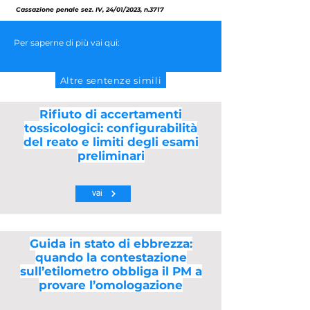
Cassazione penale sez. IV, 24/01/2023, n.3717
Per saperne di più vai qui:
Altre sentenze simili
Rifiuto di accertamenti
tossicologici: configurabilità
del reato e limiti degli esami
preliminari
vai
Guida in stato di ebbrezza:
quando la contestazione
sull’etilometro obbliga il PM a
provare l’omologazione