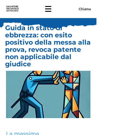
SALVATORE
Chiama
DELGIUDICE
AVVOCATO
Guida in stato di
ebbrezza: con esito
positivo della messa alla
prova, revoca patente
non applicabile dal
giudice
La massima