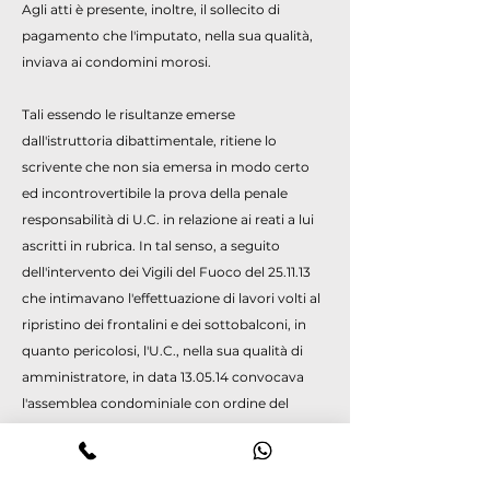
Agli atti è presente, inoltre, il sollecito di
pagamento che l'imputato, nella sua qualità,
inviava ai condomini morosi.
Tali essendo le risultanze emerse
dall'istruttoria dibattimentale, ritiene lo
scrivente che non sia emersa in modo certo
ed incontrovertibile la prova della penale
responsabilità di U.C. in relazione ai reati a lui
ascritti in rubrica. In tal senso, a seguito
dell'intervento dei Vigili del Fuoco del 25.11.13
che intimavano l'effettuazione di lavori volti al
ripristino dei frontalini e dei sottobalconi, in
quanto pericolosi, l'U.C., nella sua qualità di
amministratore, in data 13.05.14 convocava
l'assemblea condominiale con ordine del
giorno l'effettuazione dei lavori prescritti ed il
relativo affidamento delle opere ad una ditta
edile che aveva fatto pervenire il preventivo;