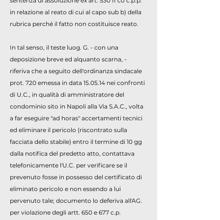
sentenza di assoluzione ex art. 530 II co c.p.p.
in relazione al reato di cui al capo sub b) della
rubrica perché il fatto non costituisce reato.
In tal senso, il teste luog. G. - con una
deposizione breve ed alquanto scarna, -
riferiva che a seguito dell'ordinanza sindacale
prot. 720 emessa in data 15.05.14 nei confronti
di U.C., in qualità di amministratore del
condominio sito in Napoli alla Via S.A.C., volta
a far eseguire "ad horas" accertamenti tecnici
ed eliminare il pericolo (riscontrato sulla
facciata dello stabile) entro il termine di 10 gg
dalla notifica del predetto atto, contattava
telefonicamente l'U.C. per verificare se il
prevenuto fosse in possesso del certificato di
eliminato pericolo e non essendo a lui
pervenuto tale; documento lo deferiva all'AG.
per violazione degli artt. 650 e 677 c.p.