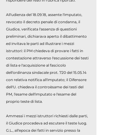
rispondere dei reati in rubrica riportati.
All'udienza del 18.09.18, assente l'imputato,
revocato il decreto penale di condanna, il
Giudice, verificata l'assenza di questioni
preliminari, dichiarava aperto il dibattimento
ed invitava le parti ad illustrare i mezzi
istruttori: il PM chiedeva di provare i fatti in
contestazione attraverso l'escussione dei testi
di lista e l'acquisizione al fascicolo
dell'ordinanza sindacale prot. 720 del 15.05.14
con relativa notifica all'imputato; il Difensore
dell'U. chiedeva il controèsame dei testi del
PM, l'esame dell'imputato e l'esame del
proprio teste di lista.
Ammessi i mezzi istruttori richiesti dalle parti,
il Giudice procedeva ad escutere il teste luog.
G.L., all'epoca dei fatti in servizio presso la