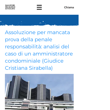
SALVATORE
Chiama
DELGIUDICE
AVVOCATO
Assoluzione per mancata
prova della penale
responsabilità: analisi del
caso di un amministratore
condominiale (Giudice
Cristiana Sirabella)