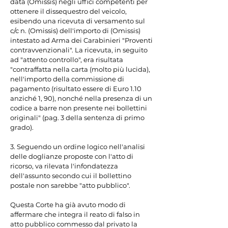
data (Omissis) negli uffici competenti per 
ottenere il dissequestro del veicolo, 
esibendo una ricevuta di versamento sul 
c/c n. (Omissis) dell'importo di (Omissis) 
intestato ad Arma dei Carabinieri "Proventi 
contravvenzionali". La ricevuta, in seguito 
ad "attento controllo", era risultata 
"contraffatta nella carta (molto più lucida), 
nell'importo della commissione di 
pagamento (risultato essere di Euro 1.10 
anziché 1, 90), nonché nella presenza di un 
codice a barre non presente nei bollettini 
originali" (pag. 3 della sentenza di primo 
grado).

3. Seguendo un ordine logico nell'analisi 
delle doglianze proposte con l'atto di 
ricorso, va rilevata l'infondatezza 
dell'assunto secondo cui il bollettino 
postale non sarebbe "atto pubblico".

Questa Corte ha già avuto modo di 
affermare che integra il reato di falso in 
atto pubblico commesso dal privato la 