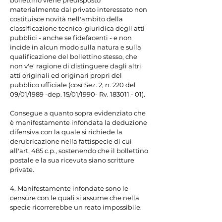
bollettino viene predisposto 
materialmente dal privato interessato non 
costituisce novità nell'ambito della 
classificazione tecnico-giuridica degli atti 
pubblici - anche se fidefacenti - e non 
incide in alcun modo sulla natura e sulla 
qualificazione del bollettino stesso, che 
non v'e' ragione di distinguere dagli altri 
atti originali ed originari propri del 
pubblico ufficiale (così Sez. 2, n. 220 del 
09/01/1989 -dep. 15/01/1990- Rv. 183011 - 01).

Consegue a quanto sopra evidenziato che 
è manifestamente infondata la deduzione 
difensiva con la quale si richiede la 
derubricazione nella fattispecie di cui 
all'art. 485 c.p., sostenendo che il bollettino 
postale e la sua ricevuta siano scritture 
private.

4. Manifestamente infondate sono le 
censure con le quali si assume che nella 
specie ricorrerebbe un reato impossibile.
