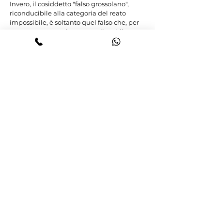
Invero, il cosiddetto "falso grossolano", 
riconducibile alla categoria del reato 
impossibile, è soltanto quel falso che, per 
essere macroscopicamente rilevabile, non 
è idoneo a trarre in inganno alcuno, dato 
che il reato impossibile presuppone 
l'originaria, assoluta inefficienza causale 
dell'azione, da valutare oggettivamente in 
concreto e con giudizio "ex ante", in 
relazione alle intrinseche caratteristiche 
dell'azione (così, tra le tante, Sez. 5, n. 20815 
del 17/04/2018, Fracasso, Rv. 273343).

Nella specie, come si è visto sopra nel 
paragrafo n. 2, i giudici di merito hanno 
accertato che la falsità è stata rilevata solo 
dopo un "attento controllo"; peraltro, il 
ricorrente ha collegato l'idoneità 
ingannatoria del falso - e dunque la sua 
offensività - esclusivamente all'ipotetica 
impossibilità di non essere rilevato dalle 
forze dell'ordine, quando il pericolo per la 
pubblica fede deve essere valutato in 
relazione alla capacità del falso di trarre in 