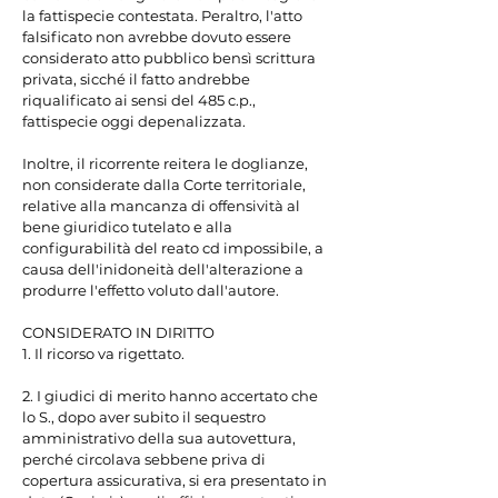
la fattispecie contestata. Peraltro, l'atto 
falsificato non avrebbe dovuto essere 
considerato atto pubblico bensì scrittura 
privata, sicché il fatto andrebbe 
riqualificato ai sensi del 485 c.p., 
fattispecie oggi depenalizzata.

Inoltre, il ricorrente reitera le doglianze, 
non considerate dalla Corte territoriale, 
relative alla mancanza di offensività al 
bene giuridico tutelato e alla 
configurabilità del reato cd impossibile, a 
causa dell'inidoneità dell'alterazione a 
produrre l'effetto voluto dall'autore.

CONSIDERATO IN DIRITTO

1. Il ricorso va rigettato.

2. I giudici di merito hanno accertato che 
lo S., dopo aver subito il sequestro 
amministrativo della sua autovettura, 
perché circolava sebbene priva di 
copertura assicurativa, si era presentato in 