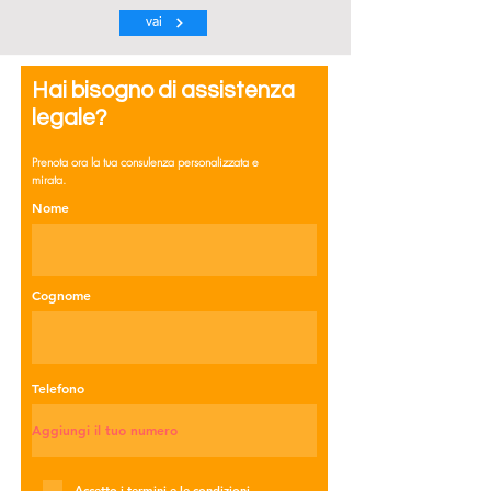
vai
Hai bisogno di assistenza
legale?
Prenota ora la tua consulenza personalizzata e
mirata.
Nome
Cognome
Telefono
Accetto i termini e le condizioni