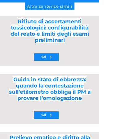
Altre sentenze simili
Rifiuto di accertamenti
tossicologici: configurabilità
del reato e limiti degli esami
preliminari
vai
Guida in stato di ebbrezza:
quando la contestazione
sull’etilometro obbliga il PM a
provare l’omologazione
vai
Prelievo ematico e diritto alla