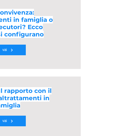
convivenza:
nti in famiglia o
secutori? Ecco
i configurano
vai
l rapporto con il
altrattamenti in
amiglia
vai