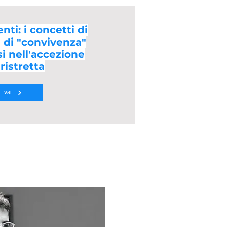
ti: i concetti di
e di "convivenza"
i nell'accezione
ristretta
vai