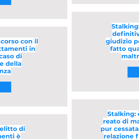
Stalking
definiti
ncorso con il
giudizio 
ttamenti in
fatto qu
 caso di
malt
e della
nza
Stalking: 
reato di m
elitto di
pur cessata
enti è
relazione f