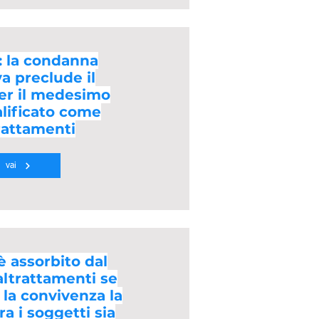
: la condanna
va preclude il
per il medesimo
alificato come
rattamenti
vai
è assorbito dal
altrattamenti se
 la convivenza la
ra i soggetti sia