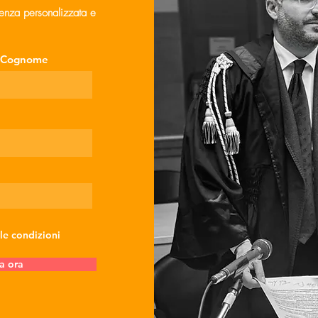
lenza personalizzata e
Cognome
 le condizioni
a ora