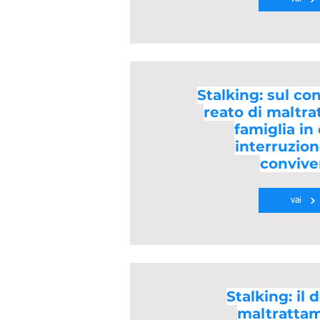
Stalking: sul co
reato di maltra
famiglia in
interruzion
convive
vai
Stalking: il d
maltrattam