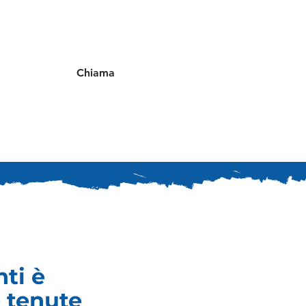
Chiama
nti è
e tenute