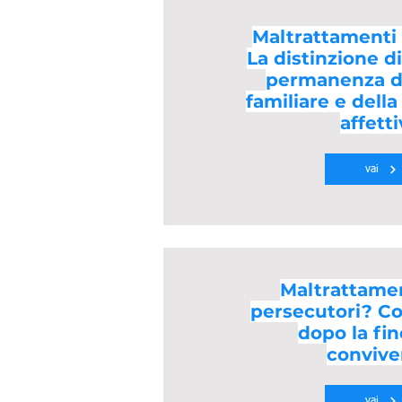
Maltrattamenti 
La distinzione d
permanenza de
familiare e del
affetti
vai
Maltrattamen
persecutori? C
dopo la fin
convive
vai