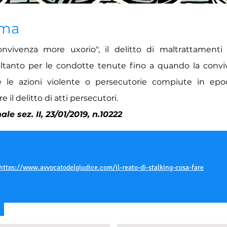
ima
nvivenza more uxorio", il delitto di maltrattamenti 
oltanto per le condotte tenute fino a quando la convi
e le azioni violente o persecutorie compiute in epo
 il delitto di atti persecutori.
e sez. II, 23/01/2019, n.10222
https://www.avvocatodelgiudice.com/il-reato-di-stalking-cosa-fare