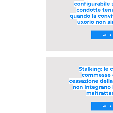
configurabile 
condotte tenu
quando la conv
uxorio non si
vai
Stalking: le
commesse d
cessazione dell
non integrano i
maltratta
vai