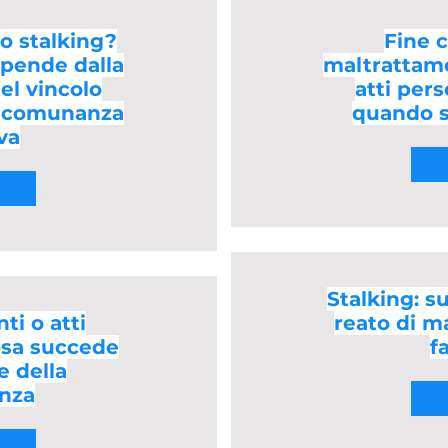
o stalking?
Fine 
ipende dalla
maltrattame
l vincolo
atti per
la comunanza
quando s
va
Stalking: su
ti o atti
reato di m
osa succede
f
e della
nza