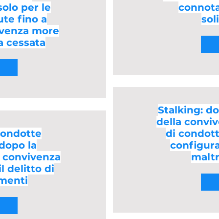
solo per le
connota
te fino a
sol
ivenza more
a cessata
Stalking: d
della convi
 condotte
di condott
opo la
configurab
a convivenza
malt
l delitto di
menti