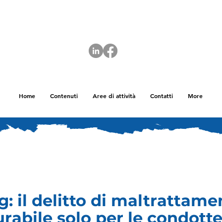
Home
Contenuti
Aree di attività
Contatti
More
g: il delitto di maltrattame
rabile solo per le condott