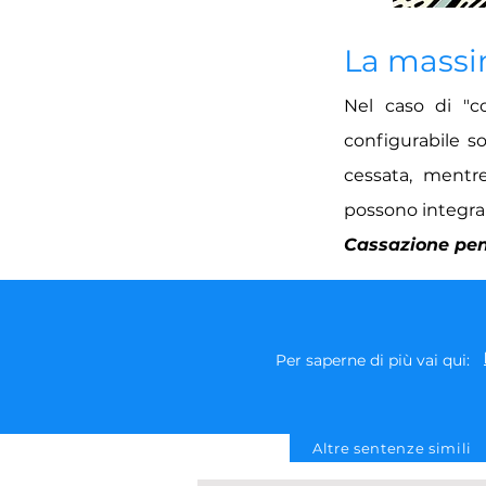
La mass
Nel caso di "co
configurabile s
cessata, mentr
possono integrare
Cassazione penal
Per saperne di più vai qui:
Altre sentenze simili