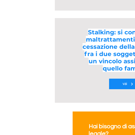
Stalking: si co
maltrattamenti
cessazione dell
fra i due sogge
un vincolo ass
quello fam
vai
Hai bisogno di a
legale?