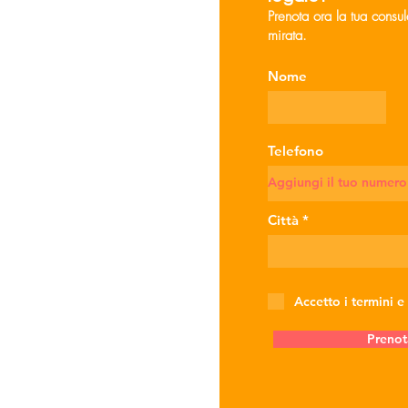
Prenota ora la tua consu
mirata.
Nome
Telefono
Città
Accetto i termini e
Prenot