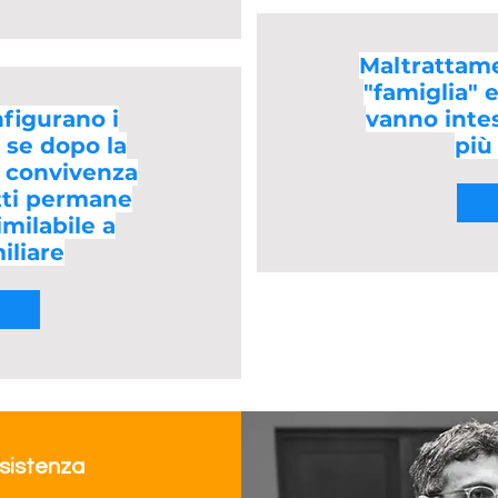
Maltrattamen
"famiglia" 
nfigurano i
vanno intes
 se dopo la
più 
a convivenza
tti permane
imilabile a
iliare
ssistenza