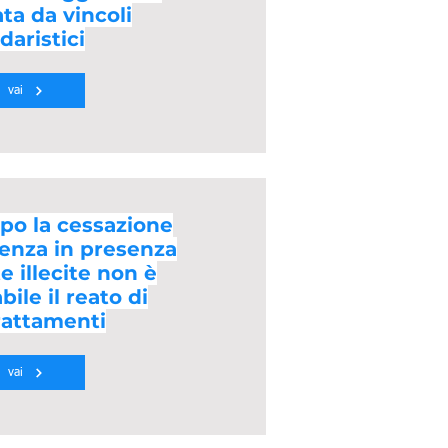
ta da vincoli
idaristici
vai
opo la cessazione
venza in presenza
e illecite non è
ile il reato di
rattamenti
vai