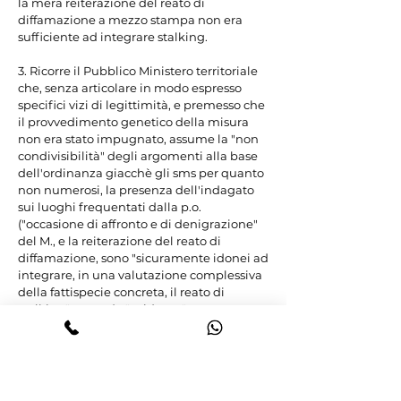
la mera reiterazione del reato di 
diffamazione a mezzo stampa non era 
sufficiente ad integrare stalking.

3. Ricorre il Pubblico Ministero territoriale 
che, senza articolare in modo espresso 
specifici vizi di legittimità, e premesso che 
il provvedimento genetico della misura 
non era stato impugnato, assume la "non 
condivisibilità" degli argomenti alla base 
dell'ordinanza giacchè gli sms per quanto 
non numerosi, la presenza dell'indagato 
sui luoghi frequentati dalla p.o. 
("occasione di affronto e di denigrazione" 
del M., e la reiterazione del reato di 
diffamazione, sono "sicuramente idonei ad 
integrare, in una valutazione complessiva 
della fattispecie concreta, il reato di 
stalking", essendo "evidente", sempre 
secondo l'organo impugnante, pure la 
sussistenza dell'elemento psicologico del 
reato e la verificazione dell'evento stante 
la credibilità della p.o. anche su 
quest'ultimo punto dati i numerosi 