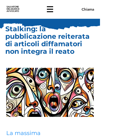
SALVATORE
Chiama
DELGIUDICE
AVVOCATO
Stalking: la
pubblicazione reiterata
di articoli diffamatori
non integra il reato
La massima