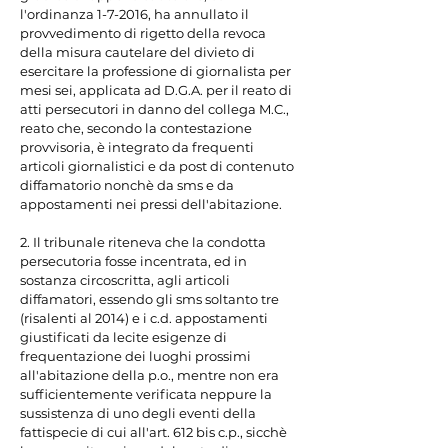
l'ordinanza 1-7-2016, ha annullato il 
provvedimento di rigetto della revoca 
della misura cautelare del divieto di 
esercitare la professione di giornalista per 
mesi sei, applicata ad D.G.A. per il reato di 
atti persecutori in danno del collega M.C., 
reato che, secondo la contestazione 
provvisoria, è integrato da frequenti 
articoli giornalistici e da post di contenuto 
diffamatorio nonchè da sms e da 
appostamenti nei pressi dell'abitazione.

2. Il tribunale riteneva che la condotta 
persecutoria fosse incentrata, ed in 
sostanza circoscritta, agli articoli 
diffamatori, essendo gli sms soltanto tre 
(risalenti al 2014) e i c.d. appostamenti 
giustificati da lecite esigenze di 
frequentazione dei luoghi prossimi 
all'abitazione della p.o., mentre non era 
sufficientemente verificata neppure la 
sussistenza di uno degli eventi della 
fattispecie di cui all'art. 612 bis c.p., sicchè 