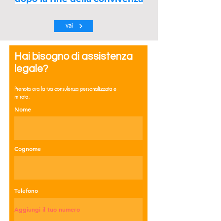
vai
Hai bisogno di assistenza
legale?
Prenota ora la tua consulenza personalizzata e
mirata.
Nome
Cognome
Telefono