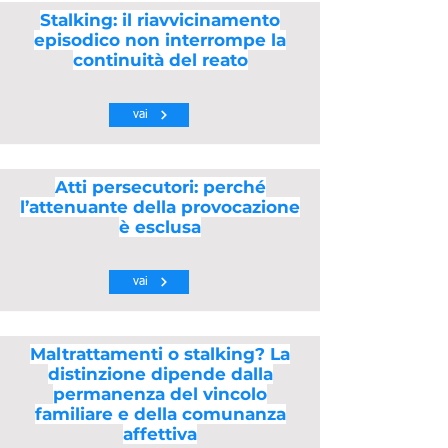
Stalking: il riavvicinamento
episodico non interrompe la
continuità del reato
vai
Atti persecutori: perché
l’attenuante della provocazione
è esclusa
vai
Maltrattamenti o stalking? La
distinzione dipende dalla
permanenza del vincolo
familiare e della comunanza
affettiva