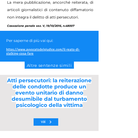
La mera pubblicazione, ancorché reiterata, di
articoli giornalistici di contenuto diffamatorio
non integra il delitto di atti persecutori.
Cassazione penale sez. V, 19/10/2016, n.48007
Per saperne di più vai qui:
https://www.avvocatodelgiudice.com/il-reato-di-
stalking-cosa-fare
Altre sentenze simili
Atti persecutori: la reiterazione
delle condotte produce un
evento unitario di danno
desumibile dal turbamento
psicologico della vittima
vai