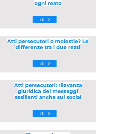
ogni reato
vai
Atti persecutori o molestie? Le
differenze tra i due reati
vai
Atti persecutori: rilevanza
giuridica dei messaggi
assillanti anche sui social
vai