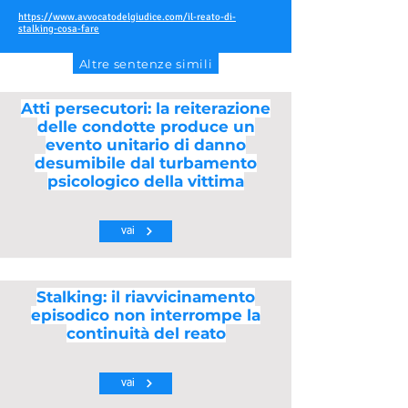
https://www.avvocatodelgiudice.com/il-reato-di-
stalking-cosa-fare
Altre sentenze simili
Atti persecutori: la reiterazione
delle condotte produce un
evento unitario di danno
desumibile dal turbamento
psicologico della vittima
vai
Stalking: il riavvicinamento
episodico non interrompe la
continuità del reato
vai