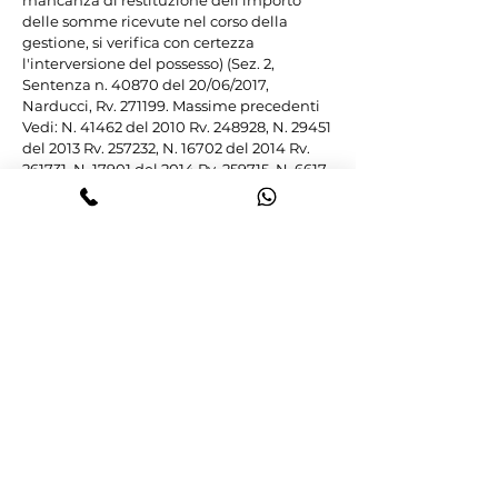
mancanza di restituzione dell'importo 
delle somme ricevute nel corso della 
gestione, si verifica con certezza 
l'interversione del possesso) (Sez. 2, 
Sentenza n. 40870 del 20/06/2017, 
Narducci, Rv. 271199. Massime precedenti 
Vedi: N. 41462 del 2010 Rv. 248928, N. 29451 
del 2013 Rv. 257232, N. 16702 del 2014 Rv. 
261731, N. 17901 del 2014 Rv. 259715, N. 6617 
del 2016 Rv. 269224, N. 25282 del 2016 Rv. 
267072, N. 24957 del 2017 Rv. 270092).

Il Collegio intende ribadire tale 
orientamento, che rende manifestamente 
infondato il rilievo con il quale si 
richiamano le regole in tema di 
prescrizione nel reato continuato, posto 
che il reato è stato portato a consumazione 
solo con la interversione del possesso 
intervenuta con la cessazione della carica 
di amministratore da parte del ricorrente 
ed indipendentemente dalla dispersione 
dei beni in data antecedente, potendo 
l'imputato, fino al momento della 