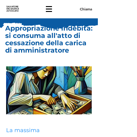
SALVATORE
Chiama
DELGIUDICE
AVVOCATO
Appropriazione indebita:
si consuma all'atto di
cessazione della carica
di amministratore
La massima