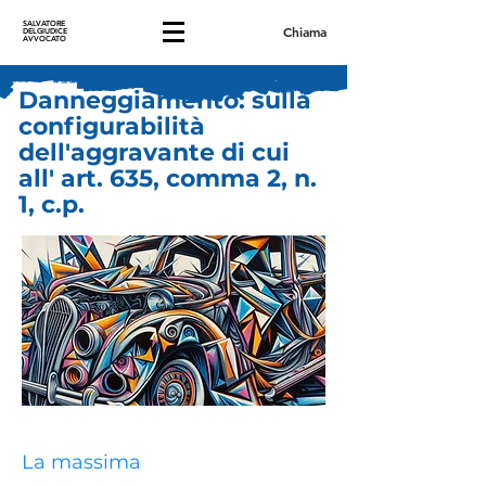
SALVATORE
Chiama
DELGIUDICE
AVVOCATO
Danneggiamento: sulla
configurabilità
dell'aggravante di cui
all' art. 635, comma 2, n.
1, c.p.
La massima