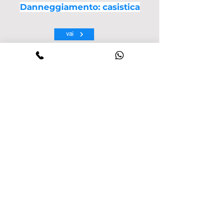
Danneggiamento: casistica
vai
Danneggiamento: casistica
vai
Danneggiamento: casistica
vai
Hai bisogno di assistenza
legale?