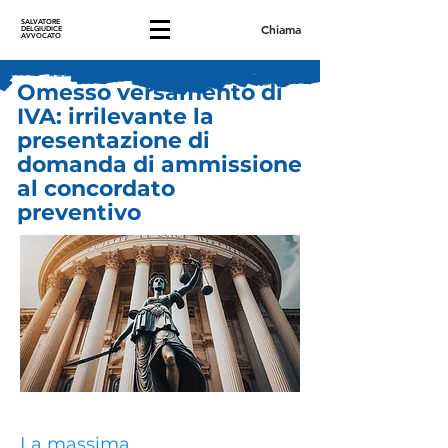
SALVATORE
Chiama
DELGIUDICE
AVVOCATO
Omesso versamento di
IVA: irrilevante la
presentazione di
domanda di ammissione
al concordato
preventivo
La massima