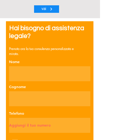
vai
Hai bisogno di assistenza
legale?
Prenota ora la tua consulenza personalizzata e
mirata.
Nome
Cognome
Telefono