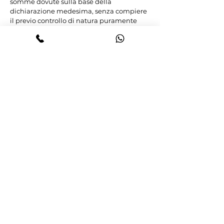
somme dovute sulla base della 
dichiarazione medesima, senza compiere 
il previo controllo di natura puramente 
contabile sugli ultimi adempimenti fiscali, 
in quanto attraverso tale condotta lo stesso 
si espone volontariamente a tutte le 
conseguenze che possono derivare da 
pregresse inadempienze (Sez. 3, n. 34927 
del 24/06/2015 - dep. 18/08/2015, Alfieri, Rv. 
264882; Sez. 3, n. 38687 del 04/06/2014 - 
dep. 23/09/2014, Decataldo, Rv. 260390; 
Sez. 3, n. 3636 del 09/10/2013 - dep. 
27/01/2014, Stocco, Rv. 259092).

Nel caso di specie, pertanto, non solo il T., 
nella sua qualità di liquidatore della 
società, era il soggetto tenuto 
all'adempimento dell'obbligazione 
tributaria, e, prima di accettare l'incarico, 
era suo preciso dovere compiere 
elementari verifiche che avrebbero 
consentito di appurare l'incombenza 
dell'obbligo tributario.
