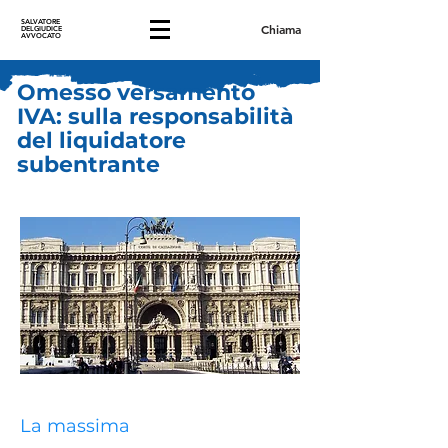
SALVATORE
Chiama
DELGIUDICE
AVVOCATO
Omesso versamento
IVA: sulla responsabilità
del liquidatore
subentrante
La massima