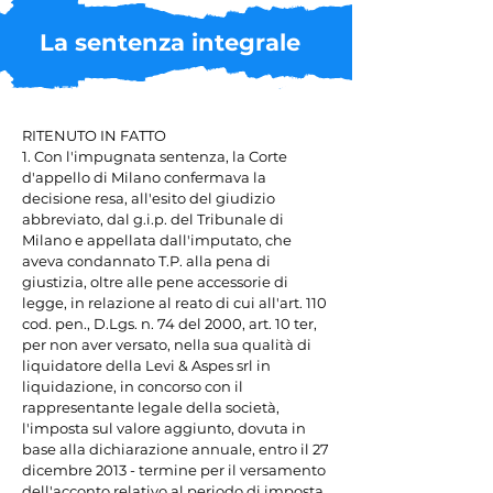
La sentenza integrale
RITENUTO IN FATTO

1. Con l'impugnata sentenza, la Corte 
d'appello di Milano confermava la 
decisione resa, all'esito del giudizio 
abbreviato, dal g.i.p. del Tribunale di 
Milano e appellata dall'imputato, che 
aveva condannato T.P. alla pena di 
giustizia, oltre alle pene accessorie di 
legge, in relazione al reato di cui all'art. 110 
cod. pen., D.Lgs. n. 74 del 2000, art. 10 ter, 
per non aver versato, nella sua qualità di 
liquidatore della Levi & Aspes srl in 
liquidazione, in concorso con il 
rappresentante legale della società, 
l'imposta sul valore aggiunto, dovuta in 
base alla dichiarazione annuale, entro il 27 
dicembre 2013 - termine per il versamento 
dell'acconto relativo al periodo di imposta 