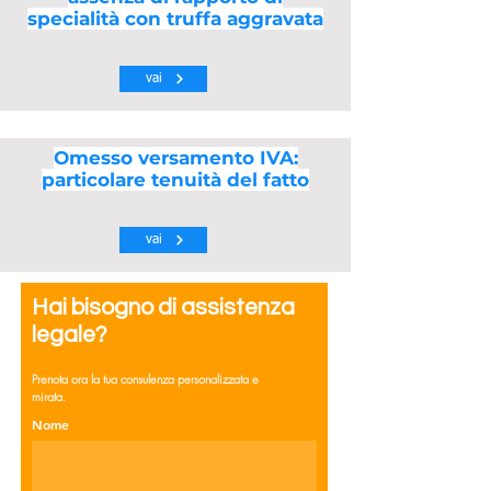
specialità con truffa aggravata
vai
Omesso versamento IVA:
particolare tenuità del fatto
vai
Hai bisogno di assistenza
legale?
Prenota ora la tua consulenza personalizzata e
mirata.
Nome