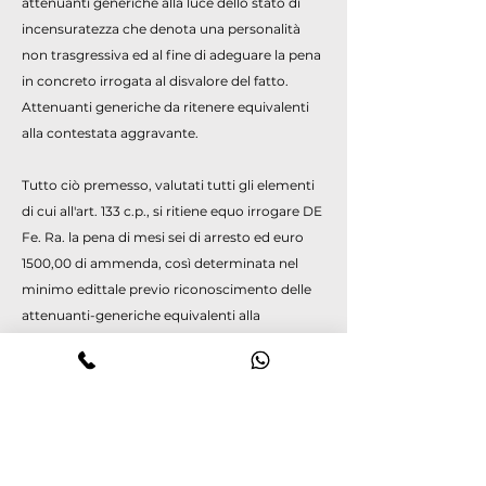
attenuanti generiche alla luce dello stato di
incensuratezza che denota una personalità
non trasgressiva ed al fine di adeguare la pena
in concreto irrogata al disvalore del fatto.
Attenuanti generiche da ritenere equivalenti
alla contestata aggravante.
Tutto ciò premesso, valutati tutti gli elementi
di cui all'art. 133 c.p., si ritiene equo irrogare DE
Fe. Ra. la pena di mesi sei di arresto ed euro
1500,00 di ammenda, così determinata nel
minimo edittale previo riconoscimento delle
attenuanti-generiche equivalenti alla
contestata aggravante. Segue, infine, per
legge la condanna dell'imputato al pagamento
delle spese processuali ai sensi dell'art. 535
cpp.
Letto l'art. 186 comma 9 bis codice della