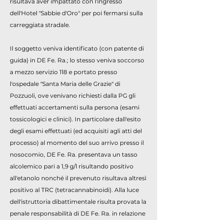
risultava aver impattato con l'ingresso
dell'Hotel "Sabbie d'Oro" per poi fermarsi sulla
carreggiata stradale.
Il soggetto veniva identificato (con patente di
guida) in DE Fe. Ra.; lo stesso veniva soccorso
a mezzo servizio 118 e portato presso
l'ospedale "Santa Maria delle Grazie" di
Pozzuoli, ove venivano richiesti dalla PG gli
effettuati accertamenti sulla persona (esami
tossicologici e clinici). In particolare dall'esito
degli esami effettuati (ed acquisiti agli atti del
processo) al momento del suo arrivo presso il
nosocomio, DE Fe. Ra. presentava un tasso
alcolemico pari a 1,9 g/l risultando positivo
all'etanolo nonché il prevenuto risultava altresì
positivo al TRC (tetracannabinoidi). Alla luce
dell'istruttoria dibattimentale risulta provata la
penale responsabilità di DE Fe. Ra. in relazione