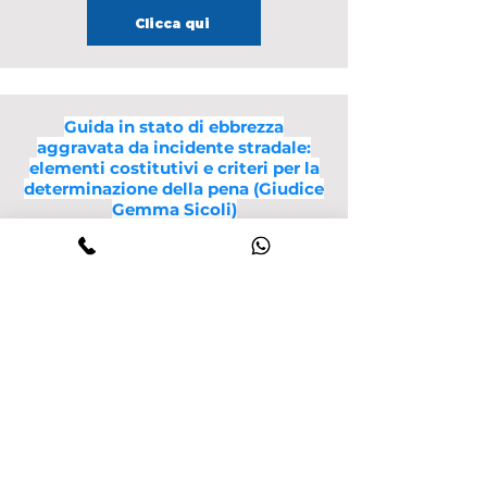
Clicca qui
Guida in stato di ebbrezza
aggravata da incidente stradale:
elementi costitutivi e criteri per la
determinazione della pena (Giudice
Gemma Sicoli)
Clicca qui
Accertamenti dello stato di
ebbrezza alcolica e obblighi
procedurali nella guida in stato di
alterazione (Giudice Alessandra
Zingales)