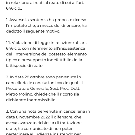
in relazione ai reati al reato di cui all'art. 
646 c.p..

1. Avverso la sentenza ha proposto ricorso 
l'imputato che, a mezzo del difensore, ha 
dedotto il seguente motivo.

1.1. Violazione di legge in relazione all'art. 
646 c.p. con riferimento all'insussistenza 
dell'interversione del possesso, elemento 
tipico e presupposto indefettibile della 
fattispecie di reato.

2. In data 28 ottobre sono pervenute in 
cancelleria le conclusioni con le quali il 
Procuratore Generale, Sost. Proc. Dott. 
Pietro Molino, chiede che il ricorso sia 
dichiarato inammissibile.

3. Con una nota pervenuta in cancelleria in 
data 8 novembre 2022 il difensore, che 
aveva avanzato richiesta di trattazione 
orale, ha comunicato di non poter 
partecipare all'udienza insistendo per 