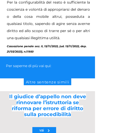
Per la configurabilità del reato è sufficiente la
coscienza e volontà di appropriarsi del denaro
o della cosa mobile altrui, posseduta a
qualsiasi titolo, sapendo di agire senza averne
diritto ed allo scopo di trarre per sé o per altri
una qualsiasi illegittima utilità.
Cassazione penale sez. II, 15/11/2022, (ud. 15/11/2022, dep.
21/03/2023), n.11950
Per saperne di più vai qui:
Altre sentenze simili
Il giudice d’appello non deve
rinnovare l’istruttoria se
riforma per errore di diritto
sulla procedibilità
vai