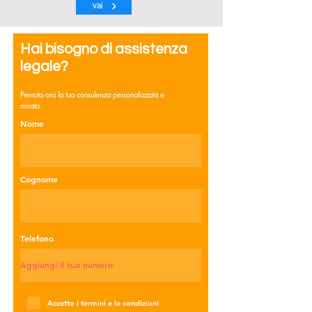
vai
Hai bisogno di assistenza
legale?
Prenota ora la tua consulenza personalizzata e
mirata.
Nome
Cognome
Telefono
Accetto i termini e le condizioni