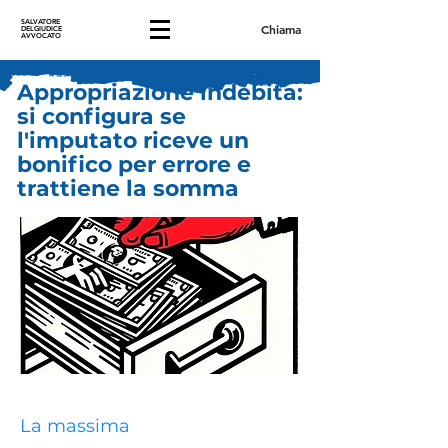
SALVATORE
Chiama
DELGIUDICE
AVVOCATO
Appropriazione indebita:
si configura se
l'imputato riceve un
bonifico per errore e
trattiene la somma
La massima