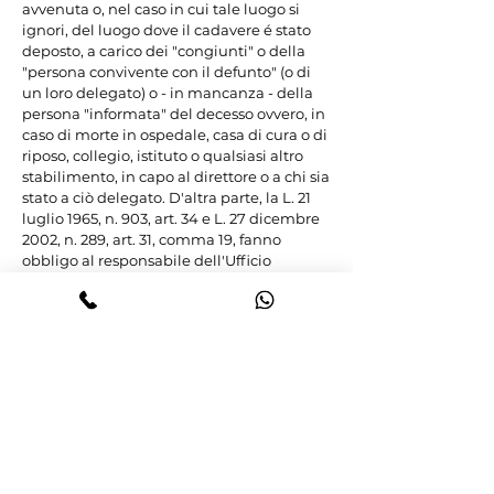
avvenuta o, nel caso in cui tale luogo si 
ignori, del luogo dove il cadavere é stato 
deposto, a carico dei "congiunti" o della 
"persona convivente con il defunto" (o di 
un loro delegato) o - in mancanza - della 
persona "informata" del decesso ovvero, in 
caso di morte in ospedale, casa di cura o di 
riposo, collegio, istituto o qualsiasi altro 
stabilimento, in capo al direttore o a chi sia 
stato a ciò delegato. D'altra parte, la L. 21 
luglio 1965, n. 903, art. 34 e L. 27 dicembre 
2002, n. 289, art. 31, comma 19, fanno 
obbligo al responsabile dell'Ufficio 
Anagrafe del Comune di comunicare 
all'ente di previdenza la morte 
dell'assicurato, obbligo punito con una 
sanzione amministrativa pecuniaria dal 
D.L. 30 settembre 2003, n. 269, art. 46 
convertito in L. 24 novembre 2003, n. 326 
(in termini, Sez. 6, n. 14940 del 30/01/2018, 
cit.). Lo stesso L. 27 dicembre 2002, n. 289, 
art. 31, comma 19, stabilisce altresì che a 
seguito delle comunicazioni dei Comuni 
relative ai decessi di cui alla L. 21 luglio 