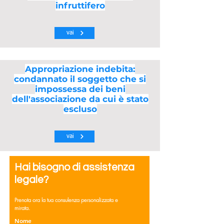
infruttifero
vai
Appropriazione indebita:
condannato il soggetto che si
impossessa dei beni
dell'associazione da cui è stato
escluso
vai
Hai bisogno di assistenza
legale?
Prenota ora la tua consulenza personalizzata e
mirata.
Nome