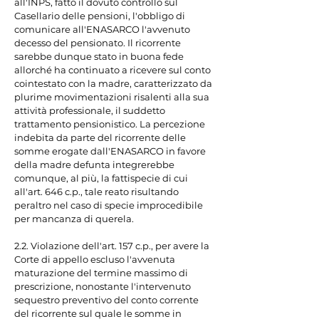
all'INPS, fatto il dovuto controllo sul 
Casellario delle pensioni, l'obbligo di 
comunicare all'ENASARCO l'avvenuto 
decesso del pensionato. Il ricorrente 
sarebbe dunque stato in buona fede 
allorché ha continuato a ricevere sul conto 
cointestato con la madre, caratterizzato da 
plurime movimentazioni risalenti alla sua 
attività professionale, il suddetto 
trattamento pensionistico. La percezione 
indebita da parte del ricorrente delle 
somme erogate dall'ENASARCO in favore 
della madre defunta integrerebbe 
comunque, al più, la fattispecie di cui 
all'art. 646 c.p., tale reato risultando 
peraltro nel caso di specie improcedibile 
per mancanza di querela.

2.2. Violazione dell'art. 157 c.p., per avere la 
Corte di appello escluso l'avvenuta 
maturazione del termine massimo di 
prescrizione, nonostante l'intervenuto 
sequestro preventivo del conto corrente 
del ricorrente sul quale le somme in 