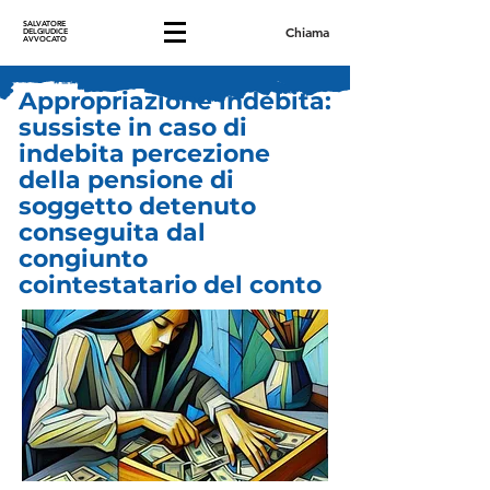
SALVATORE
Chiama
DELGIUDICE
AVVOCATO
Appropriazione indebita:
sussiste in caso di
indebita percezione
della pensione di
soggetto detenuto
conseguita dal
congiunto
cointestatario del conto