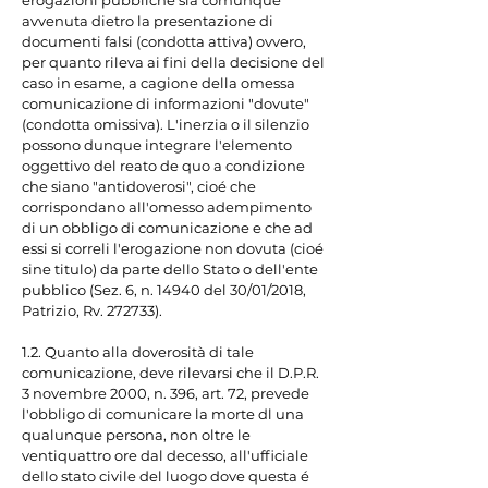
erogazioni pubbliche sia comunque 
avvenuta dietro la presentazione di 
documenti falsi (condotta attiva) ovvero, 
per quanto rileva ai fini della decisione del 
caso in esame, a cagione della omessa 
comunicazione di informazioni "dovute" 
(condotta omissiva). L'inerzia o il silenzio 
possono dunque integrare l'elemento 
oggettivo del reato de quo a condizione 
che siano "antidoverosi", cioé che 
corrispondano all'omesso adempimento 
di un obbligo di comunicazione e che ad 
essi si correli l'erogazione non dovuta (cioé 
sine titulo) da parte dello Stato o dell'ente 
pubblico (Sez. 6, n. 14940 del 30/01/2018, 
Patrizio, Rv. 272733).

1.2. Quanto alla doverosità di tale 
comunicazione, deve rilevarsi che il D.P.R. 
3 novembre 2000, n. 396, art. 72, prevede 
l'obbligo di comunicare la morte dl una 
qualunque persona, non oltre le 
ventiquattro ore dal decesso, all'ufficiale 
dello stato civile del luogo dove questa é 