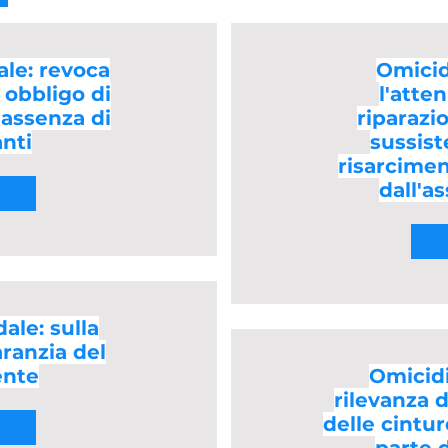
ale: revoca
Omicid
 obbligo di
l'atte
 assenza di
riparazi
nti
sussist
risarcimen
dall'a
ale: sulla
aranzia del
ente
Omicidi
rilevanza 
delle cintur