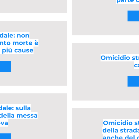
parte d
dale: non
ento morte è
a più cause
Omicidio st
c
ale: sulla
 della messa
ova
Omicidio st
della strad
anche del