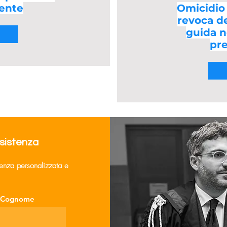
tente
Omicidio 
revoca de
guida n
pre
ssistenza
lenza personalizzata e
Cognome