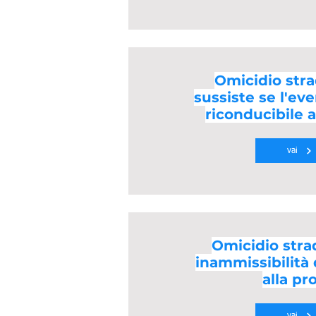
Omicidio stra
sussiste se l'ev
riconducibile 
vai
Omicidio strad
inammissibilità
alla pr
vai