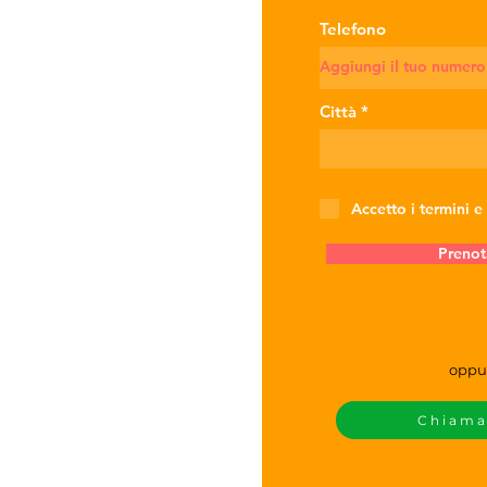
Telefono
Città
Accetto i termini e
Prenot
oppu
Chiam