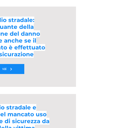
io stradale:
nuante della
one del danno
e anche se il
to è effettuato
ssicurazione
vai
o stradale e
del mancato uso
e di sicurezza da