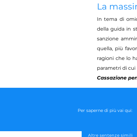
La mass
In tema di omic
della guida in s
sanzione ammini
quella, più fav
ragioni che lo h
parametri di cui 
Cassazione pena
Per saperne di più vai qui:
Altre sentenze simili