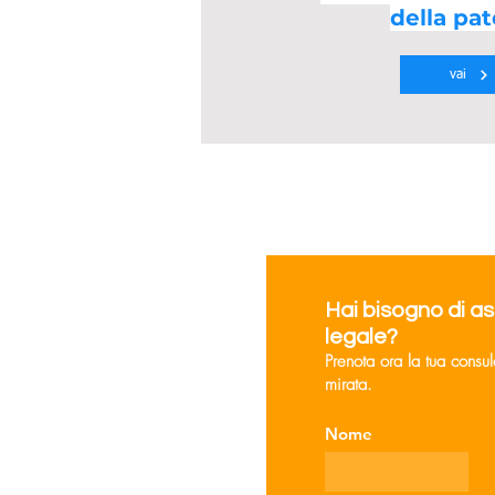
della pa
vai
Hai bisogno di a
legale?
Prenota ora la tua consu
mirata.
Nome