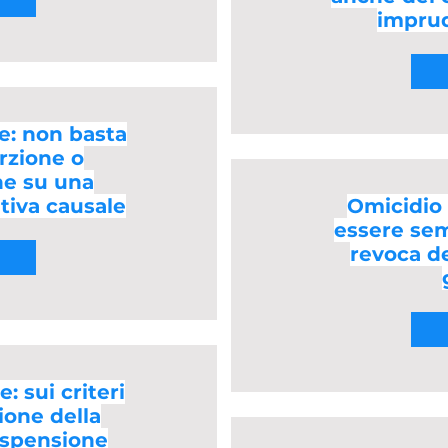
imprud
e: non basta
rzione o
ne su una
ativa causale
Omicidio 
essere sem
revoca de
: sui criteri
ione della
ospensione