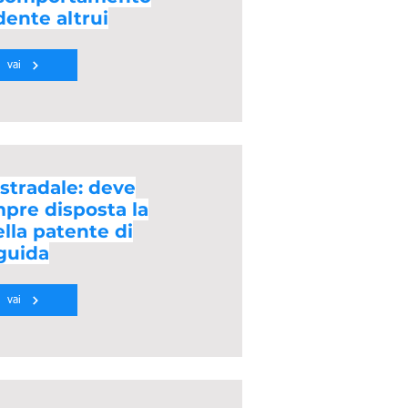
ente altrui
vai
stradale: deve
pre disposta la
lla patente di
guida
vai