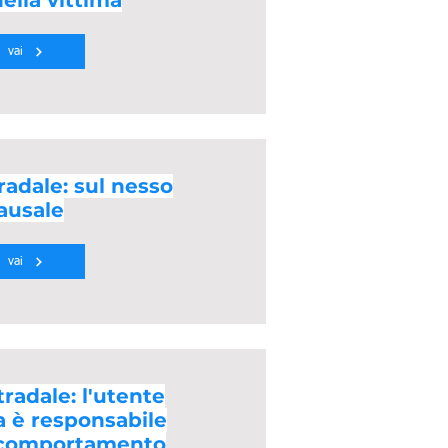
ella vittima
vai
radale: sul nesso
ausale
vai
radale: l'utente
a è responsabile
 comportamento