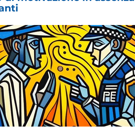
Γ
anti