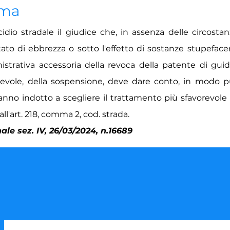
ima
idio stradale il giudice che, in assenza delle circosta
tato di ebbrezza o sotto l'effetto di sostanze stupefacen
strativa accessoria della revoca della patente di guid
orevole, della sospensione, deve dare conto, in modo p
anno indotto a scegliere il trattamento più sfavorevole 
all'art. 218, comma 2, cod. strada.
le sez. IV, 26/03/2024, n.16689