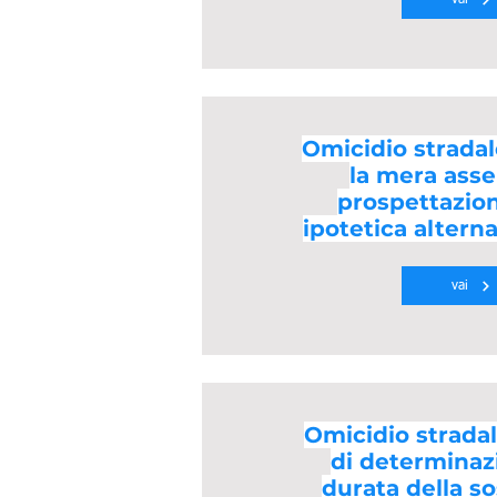
Omicidio stradal
la mera asse
prospettazio
ipotetica altern
vai
Omicidio stradale
di determinaz
durata della s