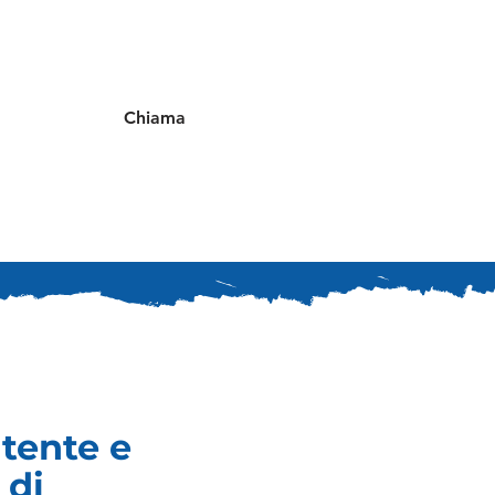
Chiama
atente e
 di