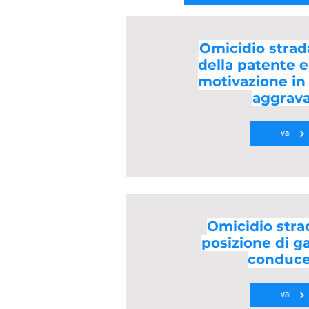
Omicidio strad
della patente e
motivazione in
aggrava
vai
Omicidio strad
posizione di g
conduc
vai