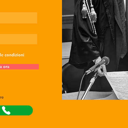
 le condizioni
a ora
re
a