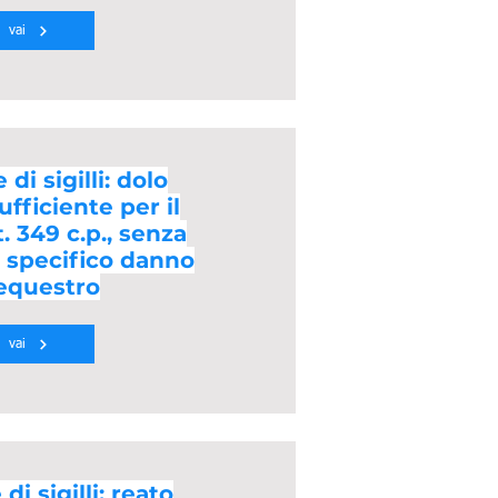
vai
 di sigilli: dolo
fficiente per il
. 349 c.p., senza
i specifico danno
sequestro
vai
di sigilli: reato