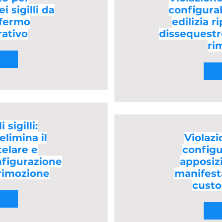
 sigilli da
configurabi
 fermo
edilizia r
ativo
dissequestr
ri
 sigilli:
elimina il
Violazio
telare e
configu
nfigurazione
apposizi
 rimozione
manifesta
custo