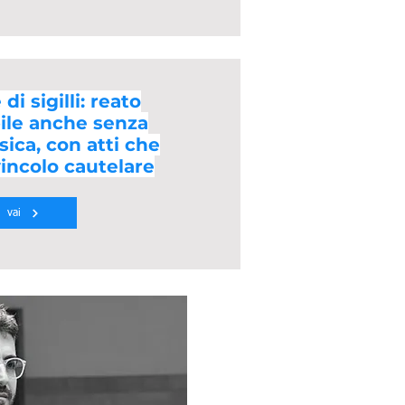
di sigilli: reato
ile anche senza
sica, con atti che
vincolo cautelare
vai