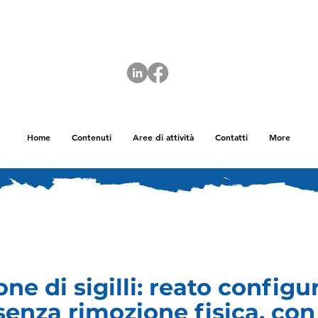
Home
Contenuti
Aree di attività
Contatti
More
one di sigilli: reato configu
enza rimozione fisica, con 