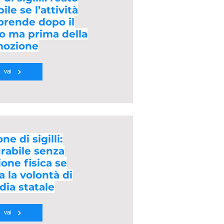
le se l’attività
iprende dopo il
o ma prima della
mozione
vai
ne di sigilli:
rabile senza
one fisica se
 la volontà di
dia statale
vai