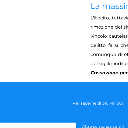
La mass
L'illecito, tutt
rimozione dei si
vincolo cautelar
delitto fa sì c
comunque diretti
del sigillo, indi
Cassazione pena
Per saperne di più vai qui:
Altre sentenze simili