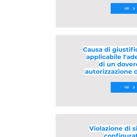
vai
Causa di giustif
applicabile l'
di un dover
autorizzazione d
vai
Violazione di si
configura