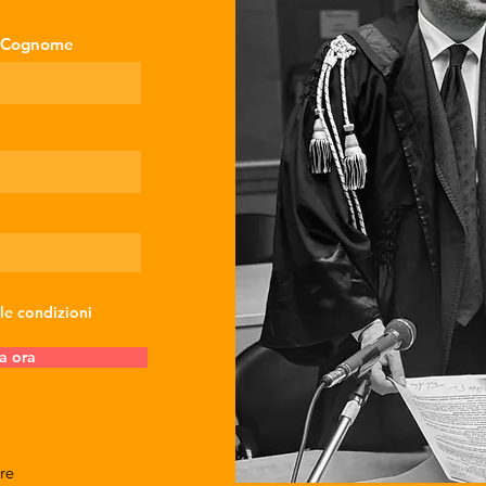
Cognome
 le condizioni
a ora
re