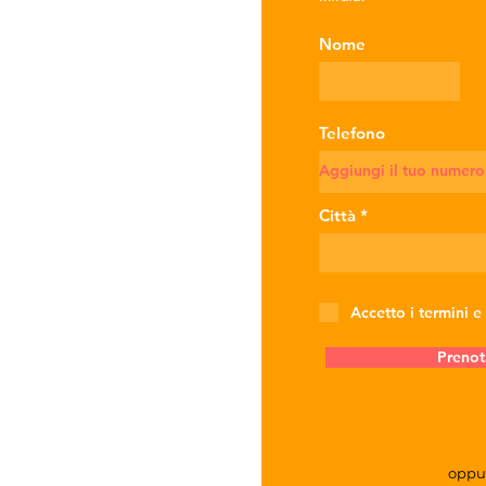
Nome
Telefono
Città
Accetto i termini e
Prenot
oppu