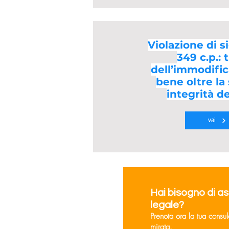
Violazione di sig
349 c.p.: 
dell’immodific
bene oltre la
integrità d
vai
Hai bisogno di a
legale?
Prenota ora la tua consu
mirata.