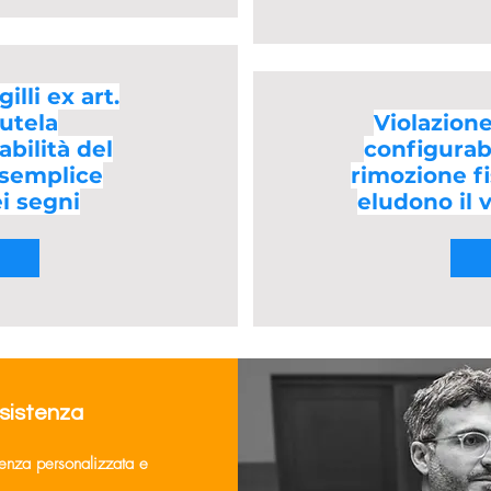
illi ex art.
tutela
Violazione 
abilità del
configurab
 semplice
rimozione fi
ei segni
eludono il 
ssistenza
lenza personalizzata e