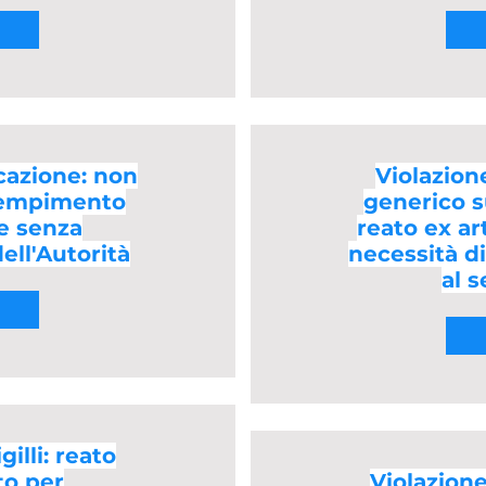
icazione: non
Violazione
adempimento
generico su
e senza
reato ex art
ell'Autorità
necessità d
al 
gilli: reato
to per
Violazione 