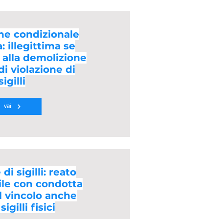
ne condizionale
: illegittima se
 alla demolizione
di violazione di
sigilli
vai
di sigilli: reato
ile con condotta
l vincolo anche
igilli fisici