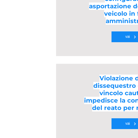
asportazione dei
veicolo in
amministr
vai
Violazione di
dissequestro 
vincolo cau
impedisce la co
del reato per
vai