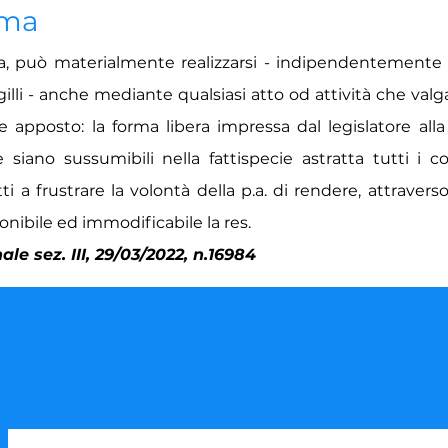
ima
avia, può materialmente realizzarsi - indipendentemente d
gilli - anche mediante qualsiasi atto od attività che valg
e apposto: la forma libera impressa dal legislatore all
he siano sussumibili nella fattispecie astratta tutti i
 a frustrare la volontà della p.a. di rendere, attraverso
sponibile ed immodificabile la res.
le sez. III, 29/03/2022, n.16984