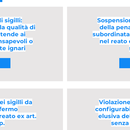
 sigilli:
Sospensio
la qualità di
della pena
stende ai
subordinata
nsapevoli o
nel reato 
e ignari
i sigilli da
Violazione 
 fermo
configurab
reato ex art.
elusiva de
p.
senza s