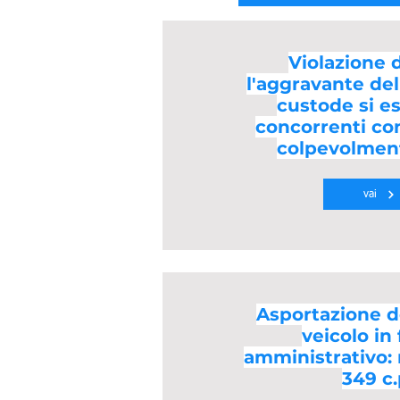
Violazione di
l'aggravante del
custode si e
concorrenti co
colpevolment
vai
Asportazione de
veicolo in
amministrativo: 
349 c.