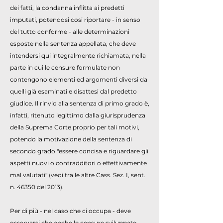
dei fatti, la condanna inflitta ai predetti
imputati, potendosi cosi riportare - in senso
del tutto conforme - alle determinazioni
esposte nella sentenza appellata, che deve
intendersi qui integralmente richiamata, nella
parte in cui le censure formulate non
contengono elementi ed argomenti diversi da
quelli già esaminati e disattesi dal predetto
giudice. Il rinvio alla sentenza di primo grado è,
infatti, ritenuto legittimo dalla giurisprudenza
della Suprema Corte proprio per tali motivi,
potendo la motivazione della sentenza di
secondo grado "essere concisa e riguardare gli
aspetti nuovi o contradditori o effettivamente
mal valutati" (vedi tra le altre Cass. Sez. I, sent.
n. 46350 del 2013).
Per di più - nel caso che ci occupa - deve
osservarsi che anche le censure sviluppate