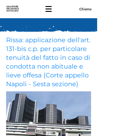
SALVATORE
Chiama
DELGIUDICE
AVVOCATO
Rissa: applicazione dell'art.
131-bis c.p. per particolare
tenuità del fatto in caso di
condotta non abituale e
lieve offesa (Corte appello
Napoli - Sesta sezione)