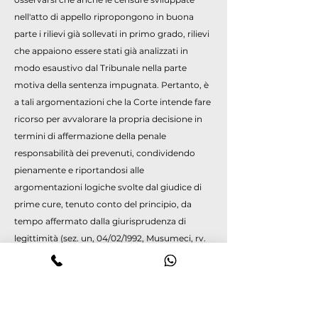
nell'atto di appello ripropongono in buona
parte i rilievi già sollevati in primo grado, rilievi
che appaiono essere stati già analizzati in
modo esaustivo dal Tribunale nella parte
motiva della sentenza impugnata. Pertanto, è
a tali argomentazioni che la Corte intende fare
ricorso per avvalorare la propria decisione in
termini di affermazione della penale
responsabilità dei prevenuti, condividendo
pienamente e riportandosi alle
argomentazioni logiche svolte dal giudice di
prime cure, tenuto conto del principio, da
tempo affermato dalla giurisprudenza di
legittimità (sez. un, 04/02/1992, Musumeci, rv.
191229; sez. 1, 26/06/2000, Sangiorgi, rv. 216906)
della ammissibilità della integrazione reciproca
fra la sentenza di primo grado e quella di
appello che si pronunci in conformità, "sicché