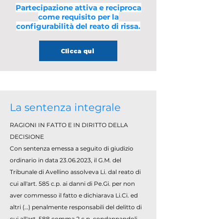
Partecipazione attiva e reciproca
come requisito per la
configurabilità del reato di rissa.
Clicca qui
La sentenza integrale
RAGIONI IN FATTO E IN DIRITTO DELLA
DECISIONE
Con sentenza emessa a seguito di giudizio
ordinario in data
23.06.2023
, il G.M. del
Tribunale di Avellino assolveva Li. dal reato di
cui all'art. 585 c.p. ai danni di Pe.Gi. per non
aver commesso il fatto e dichiarava Li.Ci. ed
altri (…) penalmente responsabili del delitto di
cui all'art. 588 comma 2 c.p. condannandoli,