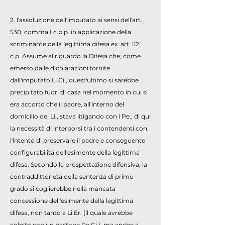
2. l'assoluzione dell'imputato ai sensi dell'art.
530, comma I c.p.p. in applicazione della
scriminante della legittima difesa ex. art. 52
c.p. Assume al riguardo la Difesa che, come
emerso dalle dichiarazioni fornite
dall'imputato Li.Ci., quest'ultimo si sarebbe
precipitato fuori di casa nel momento in cui si
era accorto che il padre, all'interno del
domicilio dei Li., stava litigando con i Pe.; di qui
la necessità di interporsi tra i contendenti con
l'intento di preservare il padre e conseguente
configurabilità dell'esimente della legittima
difesa. Secondo la prospettazione difensiva, la
contraddittorietà della sentenza di primo
grado si coglierebbe nella mancata
concessione dell'esimente della legittima
difesa, non tanto a Li.Er. (il quale avrebbe
colpito con un bastone Pe.Gi.), ma anche a