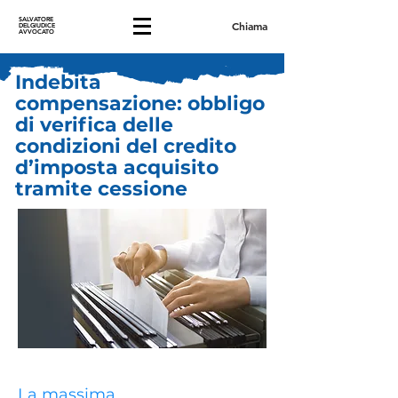
SALVATORE
Chiama
DELGIUDICE
AVVOCATO
Indebita
compensazione: obbligo
di verifica delle
condizioni del credito
d’imposta acquisito
tramite cessione
La massima