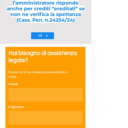
l’amministratore risponde
anche per crediti “ereditati” se
non ne verifica la spettanza
(Cass. Pen. n.24254/24)
vai
Hai bisogno di assistenza
legale?
Prenota ora la tua consulenza personalizzata e
mirata.
Nome
Cognome