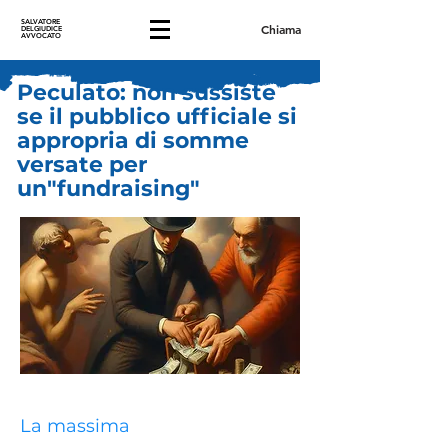
SALVATORE
Chiama
DELGIUDICE
AVVOCATO
Peculato: non sussiste
se il pubblico ufficiale si
appropria di somme
versate per
un"fundraising"
La massima