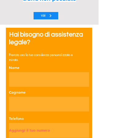
vai
Hai bisogno di assistenza
legale?
Prenota ora la tua consulenza personalizzata e
mirata.
Nome
Cognome
Telefono