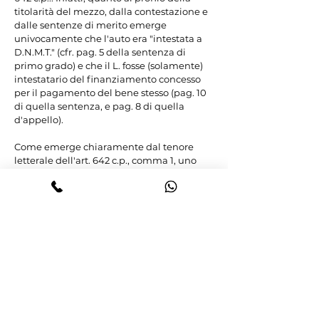
titolarità del mezzo, dalla contestazione e 
dalle sentenze di merito emerge 
univocamente che l'auto era "intestata a 
D.N.M.T." (cfr. pag. 5 della sentenza di 
primo grado) e che il L. fosse (solamente) 
intestatario del finanziamento concesso 
per il pagamento del bene stesso (pag. 10 
di quella sentenza, e pag. 8 di quella 
d'appello).

Come emerge chiaramente dal tenore 
letterale dell'art. 642 c.p., comma 1, uno 
degli elementi costitutivi del reato in 
parola è che la condotta del soggetto 
agente abbia ad oggetto "cose di sua 
proprietà". Mentre, nella specie, è 
obiettivamente accertato che il bene 
oggetto della contestata "dispersione" sia 
un'autovettura intestata alla madre 
dell'imputato, dunque a soggetto diverso 
dal giudicabile, neppure destinatario di 
imputazione in concorso. Ovviamente, in 
considerazione dei principi di tipicità e 