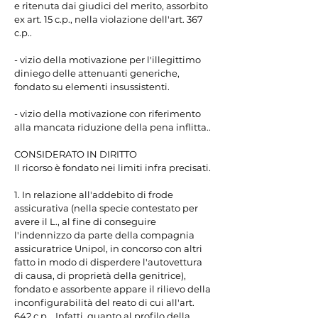
e ritenuta dai giudici del merito, assorbito 
ex art. 15 c.p., nella violazione dell'art. 367 
c.p..

- vizio della motivazione per l'illegittimo 
diniego delle attenuanti generiche, 
fondato su elementi insussistenti.

- vizio della motivazione con riferimento 
alla mancata riduzione della pena inflitta..

CONSIDERATO IN DIRITTO

Il ricorso è fondato nei limiti infra precisati.

1. In relazione all'addebito di frode 
assicurativa (nella specie contestato per 
avere il L., al fine di conseguire 
l'indennizzo da parte della compagnia 
assicuratrice Unipol, in concorso con altri 
fatto in modo di disperdere l'autovettura 
di causa, di proprietà della genitrice), 
fondato e assorbente appare il rilievo della 
inconfigurabilità del reato di cui all'art. 
642 c.p... Infatti, quanto al profilo della 