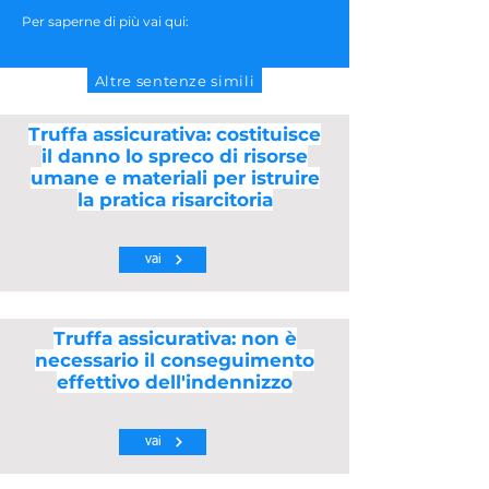
Per saperne di più vai qui:
Altre sentenze simili
Truffa assicurativa: costituisce
il danno lo spreco di risorse
umane e materiali per istruire
la pratica risarcitoria
vai
Truffa assicurativa: non è
necessario il conseguimento
effettivo dell'indennizzo
vai