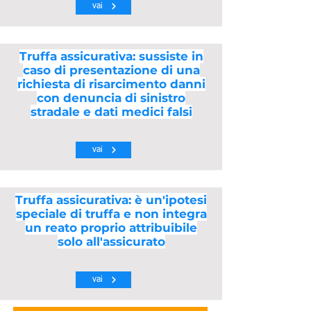
vai
Truffa assicurativa: sussiste in
caso di presentazione di una
richiesta di risarcimento danni
con denuncia di sinistro
stradale e dati medici falsi
vai
Truffa assicurativa: è un'ipotesi
speciale di truffa e non integra
un reato proprio attribuibile
solo all'assicurato
vai