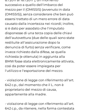
8.1.2011 al 18.1.2011"), un momento 
successivo a quello dell'imbarco del 
mezzo per il (OMISSIS) (avvenuto in data 
(OMISSIS)), senza considerare che ben può 
essersi trattato di un mero errore di data 
causato dalla incertezza nei ricordi; inoltre, 
si è dato per assodato che l'imputato 
disponesse di una terza copia delle chiavi 
dell'autovettura (due delle quali sono state 
restituite all'assicurazione dopo la 
denuncia di furto) senza verificare, come 
invece richiesto dalla difesa, se quella 
richiesta (e ottenuta) in aggiunta alla 
BMW fosse stata elettronicamente attivata, 
così da poter essere impiegata per 
l'utilizzo e l'esportazione del mezzo.

- violazione di legge con riferimento all'art. 
642 c.p., dal momento che il L. non è 
proprietario del mezzo di causa, 
appartenente alla madre.

- violazione di legge con riferimento all'art. 
642 c.p., da ritenere, nella forma contestata 