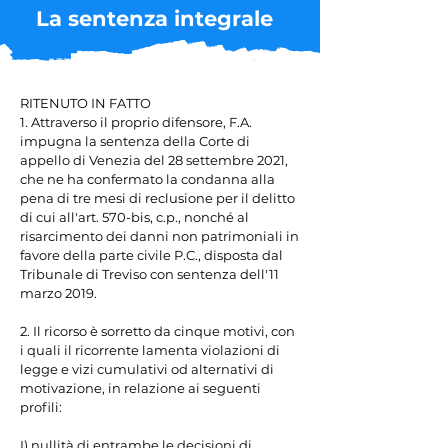
La sentenza integrale
RITENUTO IN FATTO

1. Attraverso il proprio difensore, F.A. 
impugna la sentenza della Corte di 
appello di Venezia del 28 settembre 2021, 
che ne ha confermato la condanna alla 
pena di tre mesi di reclusione per il delitto 
di cui all'art. 570-bis, c.p., nonché al 
risarcimento dei danni non patrimoniali in 
favore della parte civile P.C., disposta dal 
Tribunale di Treviso con sentenza dell'11 
marzo 2019.

2. Il ricorso è sorretto da cinque motivi, con 
i quali il ricorrente lamenta violazioni di 
legge e vizi cumulativi od alternativi di 
motivazione, in relazione ai seguenti 
profili:

I) nullità di entrambe le decisioni di 