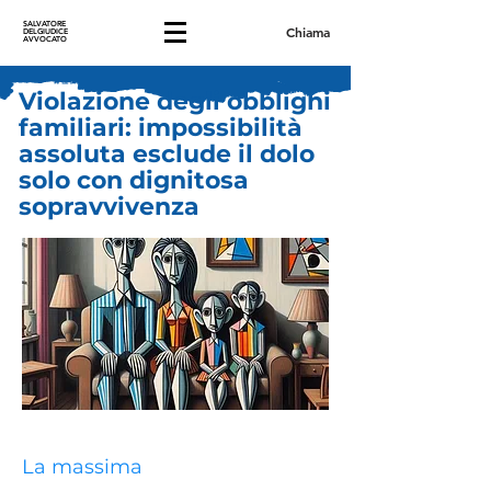
SALVATORE
Chiama
DELGIUDICE
AVVOCATO
Violazione degli obblighi
familiari: impossibilità
assoluta esclude il dolo
solo con dignitosa
sopravvivenza
La massima