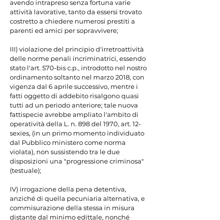
avendo intrapreso senza fortuna varie 
attività lavorative, tanto da essersi trovato 
costretto a chiedere numerosi prestiti a 
parenti ed amici per sopravvivere;

III) violazione del principio d'irretroattività 
delle norme penali incriminatrici, essendo 
stato l'art. 570-bis c.p., introdotto nel nostro 
ordinamento soltanto nel marzo 2018, con 
vigenza dal 6 aprile successivo, mentre i 
fatti oggetto di addebito risalgono quasi 
tutti ad un periodo anteriore; tale nuova 
fattispecie avrebbe ampliato l'ambito di 
operatività della L. n. 898 del 1970, art. 12-
sexies, (in un primo momento individuato 
dal Pubblico ministero come norma 
violata), non sussistendo tra le due 
disposizioni una "progressione criminosa" 
(testuale);

IV) irrogazione della pena detentiva, 
anziché di quella pecuniaria alternativa, e 
commisurazione della stessa in misura 
distante dal minimo edittale, nonché 