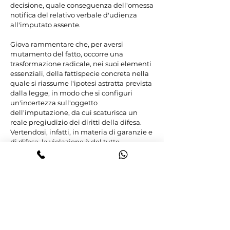
decisione, quale conseguenza dell'omessa 
notifica del relativo verbale d'udienza 
all'imputato assente.

Giova rammentare che, per aversi 
mutamento del fatto, occorre una 
trasformazione radicale, nei suoi elementi 
essenziali, della fattispecie concreta nella 
quale si riassume l'ipotesi astratta prevista 
dalla legge, in modo che si configuri 
un'incertezza sull'oggetto 
dell'imputazione, da cui scaturisca un 
reale pregiudizio dei diritti della difesa. 
Vertendosi, infatti, in materia di garanzie e 
di difesa, la violazione è del tutto 
insussistente quando l'imputato, 
attraverso l'iter del processo, sia 
comunque venuto a trovarsi nella 
condizione concreta di difendersi in ordine 
all'oggetto dell'imputazione (Sez. U, 
Sentenza n. 36551 del 15/07/2010, Carelli, Rv. 
248051; Sez. U, n. 16 del 19/06/1996, Di 
Francesco, Rv. 205619).
