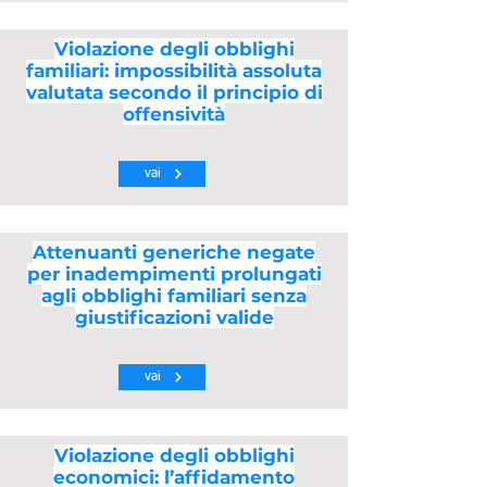
Violazione degli obblighi
familiari: impossibilità assoluta
valutata secondo il principio di
offensività
vai
Attenuanti generiche negate
per inadempimenti prolungati
agli obblighi familiari senza
giustificazioni valide
vai
Violazione degli obblighi
economici: l’affidamento