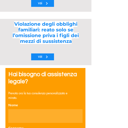
vai
Violazione degli obblighi
familiari: reato solo se
l’omissione priva i figli dei
mezzi di sussistenza
vai
Hai bisogno di assistenza
legale?
Prenota ora la tua consulenza personalizzata e
mirata.
Nome
Cognome