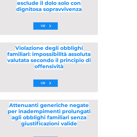
esclude il dolo solo con
dignitosa sopravvivenza
vai
Violazione degli obblighi
familiari: impossibilità assoluta
valutata secondo il principio di
offensività
vai
Attenuanti generiche negate
per inadempimenti prolungati
agli obblighi familiari senza
giustificazioni valide