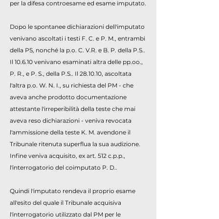
per la difesa controesame ed esame imputato.
Dopo le spontanee dichiarazioni dell'imputato
venivano ascoltati i testi F. C. e P. M., entrambi
della PS, nonché la p.o. C. V.R. e B. P. della P.S..
Il 10.6.10 venivano esaminati altra delle pp.oo.,
P. R., e P. S., della P.S.. Il 28.10.10, ascoltata
l'altra p.o. W. N. I., su richiesta del PM - che
aveva anche prodotto documentazione
attestante l'irreperibilità della teste che mai
aveva reso dichiarazioni - veniva revocata
l'ammissione della teste K. M. avendone il
Tribunale ritenuta superflua la sua audizione.
Infine veniva acquisito, ex art. 512 c.p.p.,
l'interrogatorio del coimputato P. D..
Quindi l'imputato rendeva il proprio esame
all'esito del quale il Tribunale acquisiva
l'interrogatorio utilizzato dal PM per le