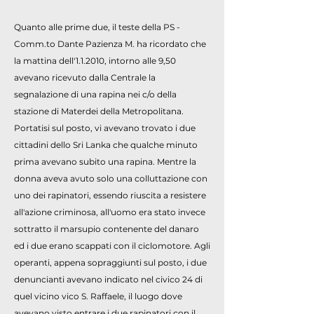
Quanto alle prime due, il teste della PS -
Comm.to Dante Pazienza M. ha ricordato che
la mattina dell'1.1.2010, intorno alle 9,50
avevano ricevuto dalla Centrale la
segnalazione di una rapina nei c/o della
stazione di Materdei della Metropolitana.
Portatisi sul posto, vi avevano trovato i due
cittadini dello Sri Lanka che qualche minuto
prima avevano subito una rapina. Mentre la
donna aveva avuto solo una colluttazione con
uno dei rapinatori, essendo riuscita a resistere
all'azione criminosa, all'uomo era stato invece
sottratto il marsupio contenente del danaro
ed i due erano scappati con il ciclomotore. Agli
operanti, appena sopraggiunti sul posto, i due
denuncianti avevano indicato nel civico 24 di
quel vicino vico S. Raffaele, il luogo dove
avevano visto entrare i due rapinatori con il