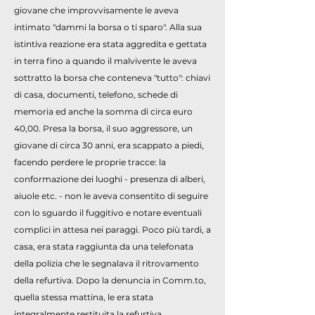
giovane che improvvisamente le aveva
intimato "dammi la borsa o ti sparo". Alla sua
istintiva reazione era stata aggredita e gettata
in terra fino a quando il malvivente le aveva
sottratto la borsa che conteneva "tutto": chiavi
di casa, documenti, telefono, schede di
memoria ed anche la somma di circa euro
40,00. Presa la borsa, il suo aggressore, un
giovane di circa 30 anni, era scappato a piedi,
facendo perdere le proprie tracce: la
conformazione dei luoghi - presenza di alberi,
aiuole etc. - non le aveva consentito di seguire
con lo sguardo il fuggitivo e notare eventuali
complici in attesa nei paraggi. Poco più tardi, a
casa, era stata raggiunta da una telefonata
della polizia che le segnalava il ritrovamento
della refurtiva. Dopo la denuncia in Comm.to,
quella stessa mattina, le era stata
integralmente restituita la refurtiva.