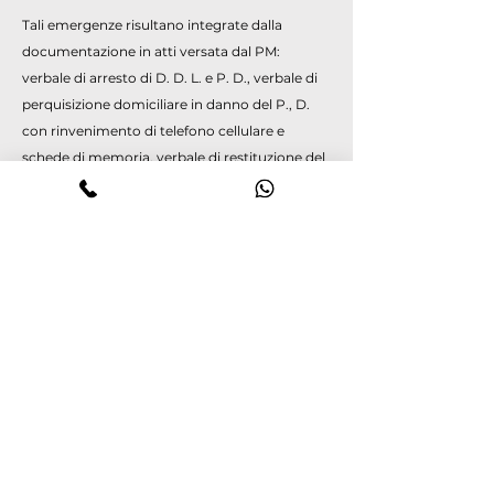
Tali emergenze risultano integrate dalla
documentazione in atti versata dal PM:
verbale di arresto di D. D. L. e P. D., verbale di
perquisizione domiciliare in danno del P., D.
con rinvenimento di telefono cellulare e
schede di memoria, verbale di restituzione del
telefono e delle schede a C. V. E.M., sequestro
del motociclo Honda tg. omissis in danno di D.
D. L..
Dal proprio canto l'imputato ha negato gli
addebiti riconoscendo solo di avere
accompagnato col proprio ciclomotore il suo
amico e parente, P. D., dopo aver trascorso
insieme il Capodanno, a casa della nonna
intorno alle 7,30. Di averlo atteso lì, sotto il
portone per circa 1/2 ora, e di averlo rivisto
provenire dalla strada, di corsa, tutto agitato e