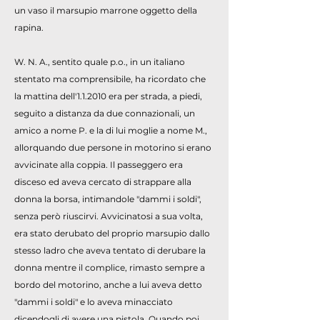
un vaso il marsupio marrone oggetto della
rapina.
W. N. A., sentito quale p.o., in un italiano
stentato ma comprensibile, ha ricordato che
la mattina dell'1.1.2010 era per strada, a piedi,
seguito a distanza da due connazionali, un
amico a nome P. e la di lui moglie a nome M.,
allorquando due persone in motorino si erano
avvicinate alla coppia. Il passeggero era
disceso ed aveva cercato di strappare alla
donna la borsa, intimandole "dammi i soldi",
senza però riuscirvi. Avvicinatosi a sua volta,
era stato derubato del proprio marsupio dallo
stesso ladro che aveva tentato di derubare la
donna mentre il complice, rimasto sempre a
bordo del motorino, anche a lui aveva detto
"dammi i soldi" e lo aveva minacciato
dicendogli di avere una pistola. Quando poi