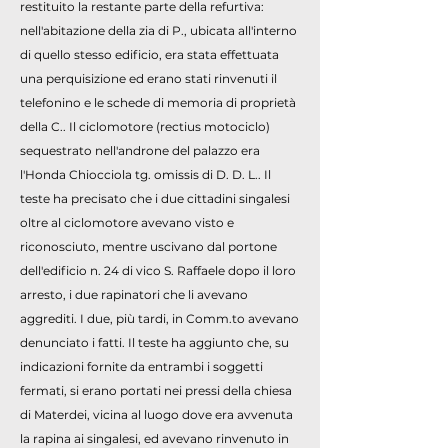
restituito la restante parte della refurtiva:
nell'abitazione della zia di P., ubicata all'interno
di quello stesso edificio, era stata effettuata
una perquisizione ed erano stati rinvenuti il
telefonino e le schede di memoria di proprietà
della C.. Il ciclomotore (rectius motociclo)
sequestrato nell'androne del palazzo era
l'Honda Chiocciola tg. omissis di D. D. L.. Il
teste ha precisato che i due cittadini singalesi
oltre al ciclomotore avevano visto e
riconosciuto, mentre uscivano dal portone
dell'edificio n. 24 di vico S. Raffaele dopo il loro
arresto, i due rapinatori che li avevano
aggrediti. I due, più tardi, in Comm.to avevano
denunciato i fatti. Il teste ha aggiunto che, su
indicazioni fornite da entrambi i soggetti
fermati, si erano portati nei pressi della chiesa
di Materdei, vicina al luogo dove era avvenuta
la rapina ai singalesi, ed avevano rinvenuto in