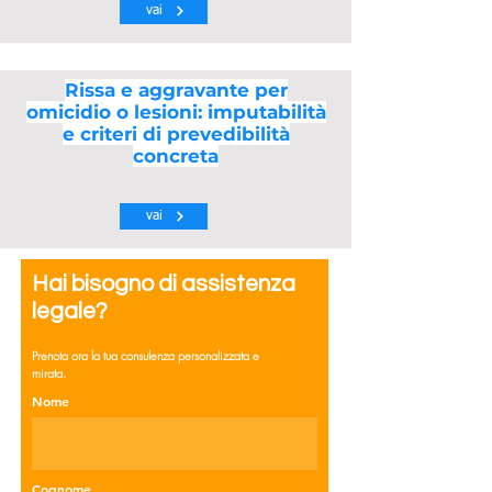
vai
Rissa e aggravante per
omicidio o lesioni: imputabilità
e criteri di prevedibilità
concreta
vai
Hai bisogno di assistenza
legale?
Prenota ora la tua consulenza personalizzata e
mirata.
Nome
Cognome