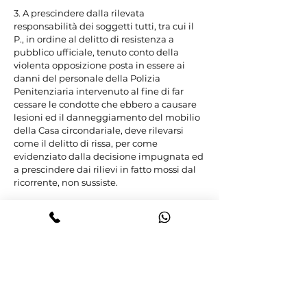
3. A prescindere dalla rilevata 
responsabilità dei soggetti tutti, tra cui il 
P., in ordine al delitto di resistenza a 
pubblico ufficiale, tenuto conto della 
violenta opposizione posta in essere ai 
danni del personale della Polizia 
Penitenziaria intervenuto al fine di far 
cessare le condotte che ebbero a causare 
lesioni ed il danneggiamento del mobilio 
della Casa circondariale, deve rilevarsi 
come il delitto di rissa, per come 
evidenziato dalla decisione impugnata ed 
a prescindere dai rilievi in fatto mossi dal 
ricorrente, non sussiste.

Costituisce principio ormai consolidato 
nella giurisprudenza di questa Corte, 
quello secondo cui non integra il delitto di 
rissa la condotta di un gruppo di persone 
che assale altre persone e queste ultime si 
difendono (Sez. 1, n. 21353 del 10/04/2013, 
Kaloti, Rv. 255949). Si rende, quindi, 
necessario che, nella violenta contesa, si 