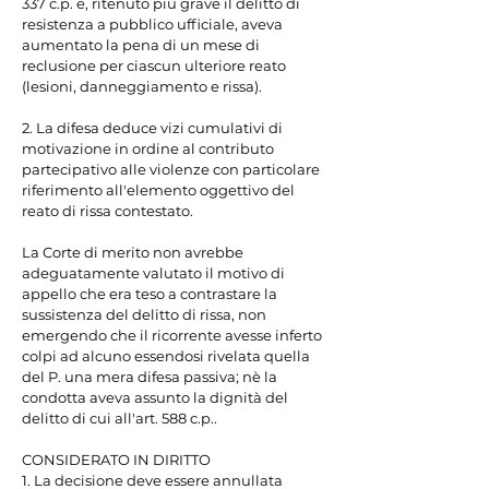
337 c.p. e, ritenuto più grave il delitto di 
resistenza a pubblico ufficiale, aveva 
aumentato la pena di un mese di 
reclusione per ciascun ulteriore reato 
(lesioni, danneggiamento e rissa).

2. La difesa deduce vizi cumulativi di 
motivazione in ordine al contributo 
partecipativo alle violenze con particolare 
riferimento all'elemento oggettivo del 
reato di rissa contestato.

La Corte di merito non avrebbe 
adeguatamente valutato il motivo di 
appello che era teso a contrastare la 
sussistenza del delitto di rissa, non 
emergendo che il ricorrente avesse inferto 
colpi ad alcuno essendosi rivelata quella 
del P. una mera difesa passiva; nè la 
condotta aveva assunto la dignità del 
delitto di cui all'art. 588 c.p..

CONSIDERATO IN DIRITTO

1. La decisione deve essere annullata 