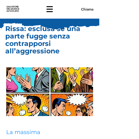
SALVATORE
Chiama
DELGIUDICE
AVVOCATO
Rissa: esclusa se una
parte fugge senza
contrapporsi
all’aggressione
La massima