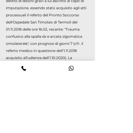
delitto di lesioni gravi a lui ascritto al capo di
imputazione, essendo stato acquisito agli atti
processuali il referto del Pronto Soccorso
dell'Ospedale San Timoteo di Termoli del
01.11.2018
delle ore 16.02, recante: "Trauma
confusivo alla spalla dx e arcata zigomatica
omolaterale", con prognosi di giorni 7 (cfr. il
referto medico in questione dell'
1.11.2018
acquisito all'udienza dell'
1.10.2020)
. La
deposizione della persona offesa deve ritenersi
attendibile e credibile in relazione alle lesioni
alla stessa cagionate il
31.20.2018
presso
l'abitazione di Fe.Ab., stante in particolare la
corrispondenza tra la tipologia di lesioni
descritte dalla persona offesa durante la
deposizione testimoniale e la diagnosi
riportata nel referto medico ospedaliero
dell'
1.11.2018
e negli ulteriori certificati medici,
quali quelli della Guardia medica di Guglionesi