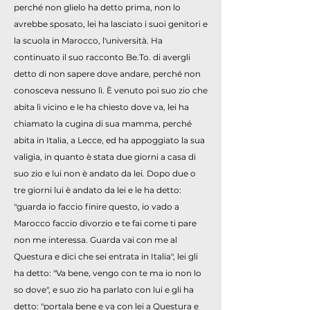
perché non glielo ha detto prima, non lo
avrebbe sposato, lei ha lasciato i suoi genitori e
la scuola in Marocco, l'università. Ha
continuato il suo racconto Be.To. di avergli
detto di non sapere dove andare, perché non
conosceva nessuno lì. È venuto poi suo zio che
abita lì vicino e le ha chiesto dove va, lei ha
chiamato la cugina di sua mamma, perché
abita in Italia, a Lecce, ed ha appoggiato la sua
valigia, in quanto è stata due giorni a casa di
suo zio e lui non è andato da lei. Dopo due o
tre giorni lui è andato da lei e le ha detto:
"guarda io faccio finire questo, io vado a
Marocco faccio divorzio e te fai come ti pare
non me interessa. Guarda vai con me al
Questura e dici che sei entrata in Italia", lei gli
ha detto: "Va bene, vengo con te ma io non lo
so dove", e suo zio ha parlato con lui e gli ha
detto: "portala bene e va con lei a Questura e