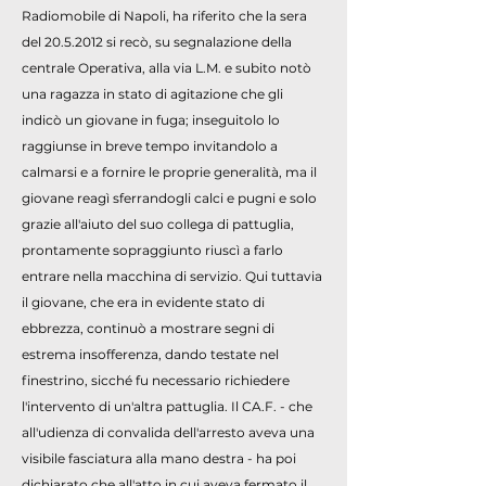
Radiomobile di Napoli, ha riferito che la sera
del
20.5.2012
si recò, su segnalazione della
centrale Operativa, alla via L.M. e subito notò
una ragazza in stato di agitazione che gli
indicò un giovane in fuga; inseguitolo lo
raggiunse in breve tempo invitandolo a
calmarsi e a fornire le proprie generalità, ma il
giovane reagì sferrandogli calci e pugni e solo
grazie all'aiuto del suo collega di pattuglia,
prontamente sopraggiunto riuscì a farlo
entrare nella macchina di servizio. Qui tuttavia
il giovane, che era in evidente stato di
ebbrezza, continuò a mostrare segni di
estrema insofferenza, dando testate nel
finestrino, sicché fu necessario richiedere
l'intervento di un'altra pattuglia. Il CA.F. - che
all'udienza di convalida dell'arresto aveva una
visibile fasciatura alla mano destra - ha poi
dichiarato che all'atto in cui aveva fermato il