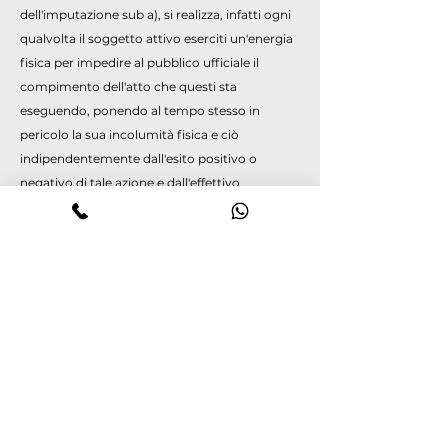
dell'imputazione sub a), si realizza, infatti ogni
qualvolta il soggetto attivo eserciti un'energia
fisica per impedire al pubblico ufficiale il
compimento dell'atto che questi sta
eseguendo, ponendo al tempo stesso in
pericolo la sua incolumità fisica e ciò
indipendentemente dall'esito positivo o
negativo di tale azione e dall'effettivo
verificarsi di un impedimento che ostacoli il
compimento degli atti predetti (cfr. da ultimo
Cass. Pen., sez. 6, sentenza n. 3970 del
13.1.2010)
.
Nel caso di specie è indubbio che la condotta
realizzata dall'imputato abbia costituito un
impedimento concreto alla regolarità del
compimento di un atto d'ufficio dei
Carabinieri, i quali erano accorsi in seguito alla
richiesta di intervento ricevuta per il litigio