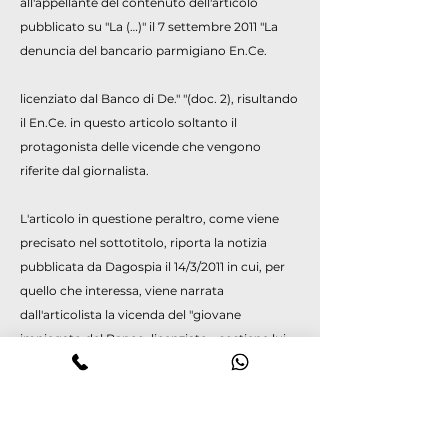
all'appellante del contenuto dell'articolo
pubblicato su "La (…)" il 7 settembre 2011 "La
denuncia del bancario parmigiano En.Ce.
licenziato dal Banco di De." "(doc. 2), risultando
il En.Ce. in questo articolo soltanto il
protagonista delle vicende che vengono
riferite dal giornalista.
L'articolo in questione peraltro, come viene
precisato nel sottotitolo, riporta la notizia
pubblicata da Dagospia il 14/3/2011 in cui, per
quello che interessa, viene narrata
dall'articolista la vicenda del "giovane
impiegato del Banco, licenziato - sostiene lui -
per avere denunciato varie irregolarità in filiale
proprio sull'uso dei contanti delle cassette di
sicurezza e sull'inosservanza di varie norme
relative all'antiriciclaggio. Storie da ponderare,