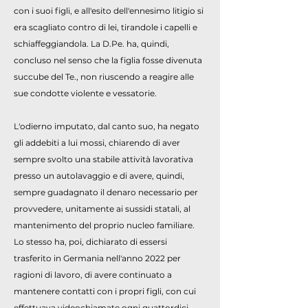
con i suoi figli, e all'esito dell'ennesimo litigio si
era scagliato contro di lei, tirandole i capelli e
schiaffeggiandola. La D.Pe. ha, quindi,
concluso nel senso che la figlia fosse divenuta
succube del Te., non riuscendo a reagire alle
sue condotte violente e vessatorie.
L'odierno imputato, dal canto suo, ha negato
gli addebiti a lui mossi, chiarendo di aver
sempre svolto una stabile attività lavorativa
presso un autolavaggio e di avere, quindi,
sempre guadagnato il denaro necessario per
provvedere, unitamente ai sussidi statali, al
mantenimento del proprio nucleo familiare.
Lo stesso ha, poi, dichiarato di essersi
trasferito in Germania nell'anno 2022 per
ragioni di lavoro, di avere continuato a
mantenere contatti con i propri figli, con cui
effettuava videochiamate ogni quattordici