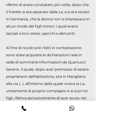
riferito di avere constatato più volte, dopo che
il fratello si era separato dalla La. e si era recato
in Germania, che la donna non si interessava in
alcun modo dei figli minori, i quali erano
lasciati a loro stessi, sporchi e denutriti.
Al fine di ricostruire i fatti in contestazione
sono state acquisite le dichiarazioni rese in
sede di sommarie informazioni da Quartucci
Saverio, il quale, dopo aver premesso di essere
proprietario dell'abitazione, sita in Marigliano
alla via (…). all'interno della quale viveva la La.,
unitamente al proprio compagno e ai suoi tre
figli, riferiva esclusivamente di aver avuto nei
novembre del 2020 una conversazione
telefonica con la persona offesa, nel corso
della quale, a fronte delle rimostranze dallo
stesso mosse in quanto la donna non aveva
ancora versato per quella mensilità il canone