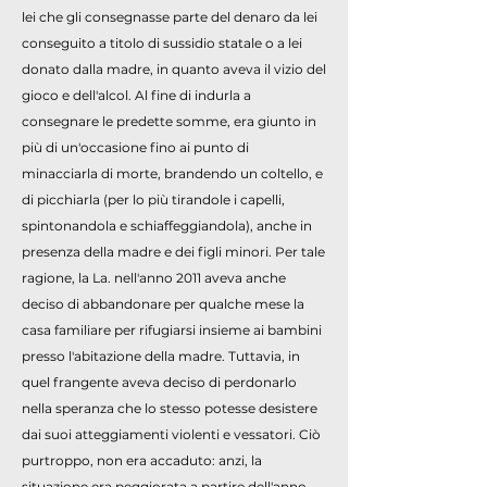
lei che gli consegnasse parte del denaro da lei
conseguito a titolo di sussidio statale o a lei
donato dalla madre, in quanto aveva il vizio del
gioco e dell'alcol. Al fine di indurla a
consegnare le predette somme, era giunto in
più di un'occasione fino ai punto di
minacciarla di morte, brandendo un coltello, e
di picchiarla (per lo più tirandole i capelli,
spintonandola e schiaffeggiandola), anche in
presenza della madre e dei figli minori. Per tale
ragione, la La. nell'anno 2011 aveva anche
deciso di abbandonare per qualche mese la
casa familiare per rifugiarsi insieme ai bambini
presso l'abitazione della madre. Tuttavia, in
quel frangente aveva deciso di perdonarlo
nella speranza che lo stesso potesse desistere
dai suoi atteggiamenti violenti e vessatori. Ciò
purtroppo, non era accaduto: anzi, la
situazione era peggiorata a partire dell'anno