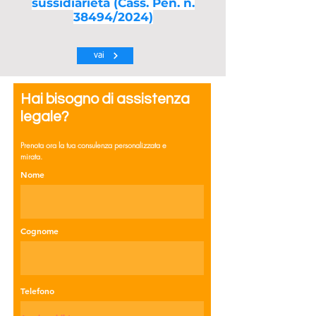
sussidiarietà (Cass. Pen. n.
38494/2024)
vai
Hai bisogno di assistenza
legale?
Prenota ora la tua consulenza personalizzata e
mirata.
Nome
Cognome
Telefono