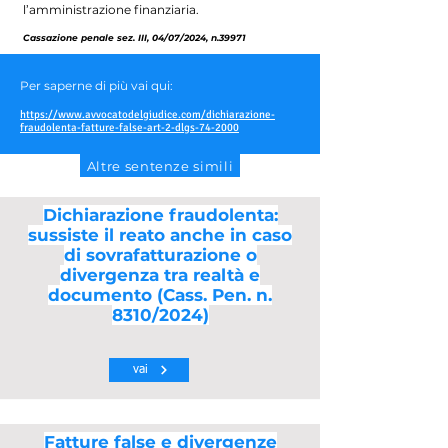
l’amministrazione finanziaria.
Cassazione penale sez. III, 04/07/2024, n.39971
Per saperne di più vai qui:
https://www.avvocatodelgiudice.com/dichiarazione-
fraudolenta-fatture-false-art-2-dlgs-74-2000
Altre sentenze simili
Dichiarazione fraudolenta:
sussiste il reato anche in caso
di sovrafatturazione o
divergenza tra realtà e
documento (Cass. Pen. n.
8310/2024)
vai
Fatture false e divergenze