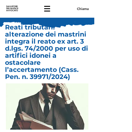
SALVATORE
Chiama
DELGIUDICE
AVVOCATO
Reati tributari:
alterazione dei mastrini
integra il reato ex art. 3
d.lgs. 74/2000 per uso di
artifici idonei a
ostacolare
l’accertamento (Cass.
Pen. n. 39971/2024)