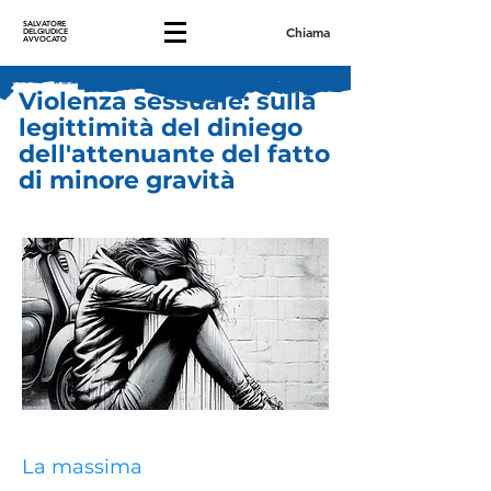
SALVATORE
Chiama
DELGIUDICE
AVVOCATO
Violenza sessuale: sulla
legittimità del diniego
dell'attenuante del fatto
di minore gravità
La massima