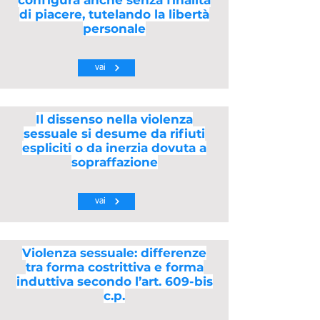
configura anche senza finalità
di piacere, tutelando la libertà
personale
vai
Il dissenso nella violenza
sessuale si desume da rifiuti
espliciti o da inerzia dovuta a
sopraffazione
vai
Violenza sessuale: differenze
tra forma costrittiva e forma
induttiva secondo l’art. 609-bis
c.p.