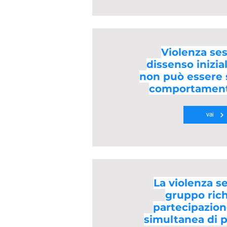
Violenza sess
dissenso inizial
non può essere 
comportamenti
vai
La violenza s
gruppo rich
partecipazion
simultanea di 