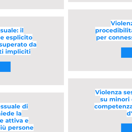
Violen
uale: il
procedibilit
e esplicito
per connes
superato da
 impliciti
Violenza se
su minori d
essuale di
competenza 
iede la
d
e attiva e
più persone