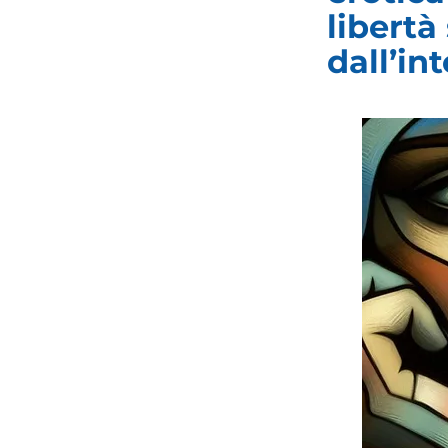
libert
dall’in