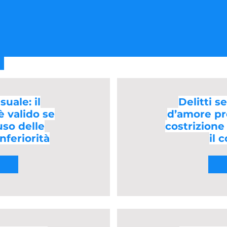
uale: il
Delitti se
 valido se
d’amore pr
uso delle
costrizion
nferiorità
il 