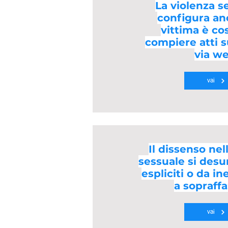
La violenza s
configura an
vittima è co
compiere atti s
via w
vai
Il dissenso nel
sessuale si desu
espliciti o da i
a sopraff
vai