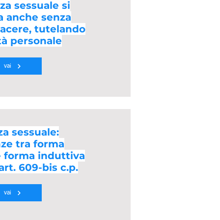
za sessuale si
a anche senza
piacere, tutelando
rtà personale
vai
za sessuale:
nze tra forma
e forma induttiva
rt. 609-bis c.p.
vai