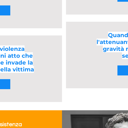
Quando
l'attenuan
 violenza
gravità 
ni atto che
s
 e invade la
ella vittima
ssistenza