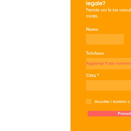
legale?
Prenota ora la tua consu
mirata.
Nome
Telefono
Città
Accetto i termini e
Prenot