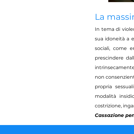
La mass
In tema di violen
sua idoneità a e
sociali, come e
prescindere dal
intrinsecamente
non consenziente 
propria sessual
modalità insid
costrizione, ing
Cassazione pena