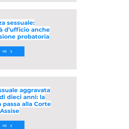
za sessuale:
à d’ufficio anche
sione probatoria
vai
ssuale aggravata
i dieci anni: la
passa alla Corte
'Assise
vai