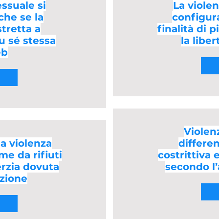
essuale si
La violen
che se la
configur
stretta a
finalità di 
u sé stessa
la libe
eb
Violen
la violenza
differe
me da rifiuti
costrittiva 
nerzia dovuta
secondo l’a
azione