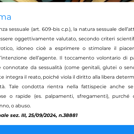
ima
za sessuale (art. 609-bis c.p.), la natura sessuale dell’at
ssere oggettivamente valutato, secondo criteri scientific
rotico, idoneo cioè a esprimere o stimolare il piacer
l’intenzione dell’agente. Il toccamento volontario di p
 connotate da sessualità (come genitali, glutei o sen
integra il reato, poiché viola il diritto alla libera deter
ità. Tale condotta rientra nella fattispecie anche s
iose o rapide (es. palpamenti, sfregamenti), purché
anno, o abuso.
le sez. III, 25/09/2024, n.38881