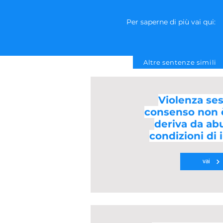
Per saperne di più vai qui:
Altre sentenze simili
Violenza sess
consenso non è
deriva da ab
condizioni di i
vai