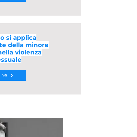
 si applica
te della minore
nella violenza
essuale
vai