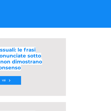
ssuali: le frasi
onunciate sotto
e non dimostrano
consenso
vai