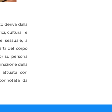
to deriva dalla
i, culturali e
e sessuale, a
arti del corpo
o) su persona
minazione della
e attuata con
 connotata da