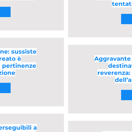
tentat
one: sussiste
 reato è
Aggravante 
 pertinenze
destina
azione
reverenza:
dell’a
erseguibili a