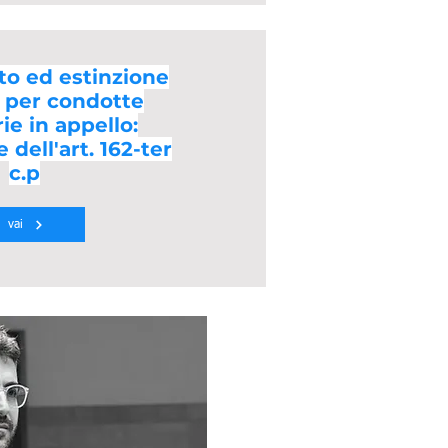
to ed estinzione
o per condotte
ie in appello:
 dell'art. 162-ter
c.p
vai