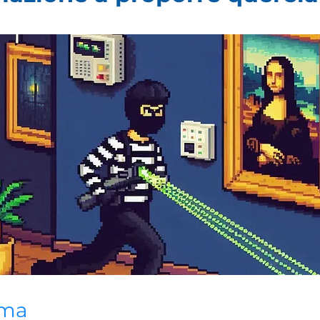
Γ
ima