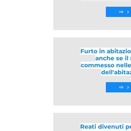
vai
Furto in abitazi
anche se il
commesso nelle
dell'abit
vai
Reati divenuti p