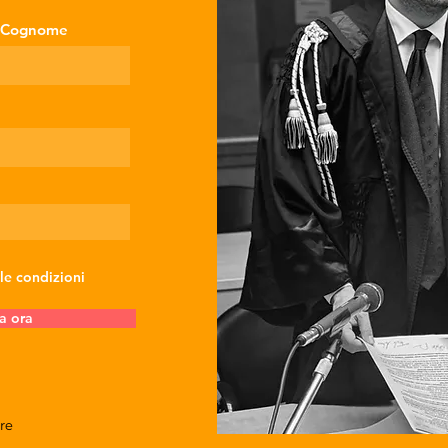
Cognome
 le condizioni
a ora
re