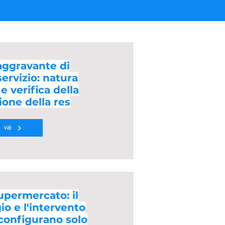
aggravante di
ervizio: natura
e verifica della
ione della res
vai
upermercato: il
o e l'intervento
configurano solo