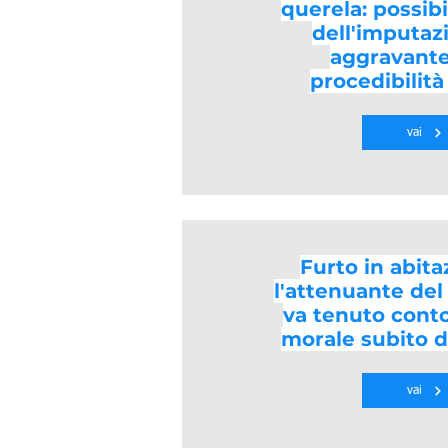
querela: possib
dell'imputaz
aggravante
procedibilità 
vai
Furto in abita
l'attenuante del
va tenuto cont
morale subito d
vai