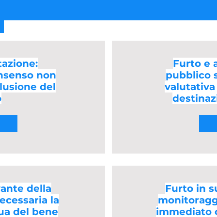
tazione:
Furto e 
onsenso non
pubblico s
clusione del
valutativa 
o
destinaz
ante della
Furto in s
ecessaria la
monitoraggi
ua del bene
immediato 