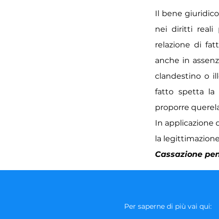
Il bene giuridico
nei diritti rea
relazione di fat
anche in assenz
clandestino o il
fatto spetta la
proporre querela
In applicazione 
la legittimazion
Cassazione pena
Per saperne di più vai qui: