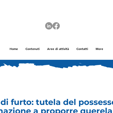
Home
Contenuti
Aree di attività
Contatti
More
 di furto: tutela del possess
mazione a proporre querela