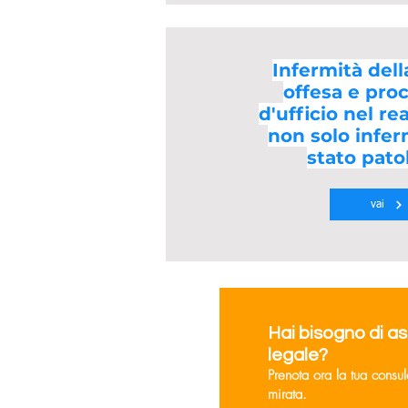
Infermità del
offesa e proc
d'ufficio nel rea
non solo infe
stato pato
vai
Hai bisogno di a
legale?
Prenota ora la tua consu
mirata.