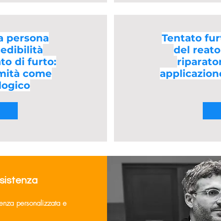
la persona
Tentato fur
edibilità
del reat
to di furto:
riparator
rmità come
applicazione
logico
ssistenza
lenza personalizzata e