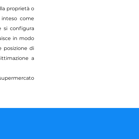
lla proprietà o
- inteso come
e si configura
tuisce in modo
e posizione di
gittimazione a
un supermercato