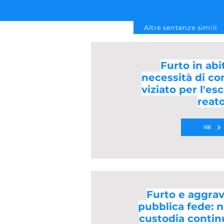
Altre sentenze simili
Furto in abi
necessità di c
viziato per l'es
reat
vai
Furto e aggrav
pubblica fede: n
custodia contin