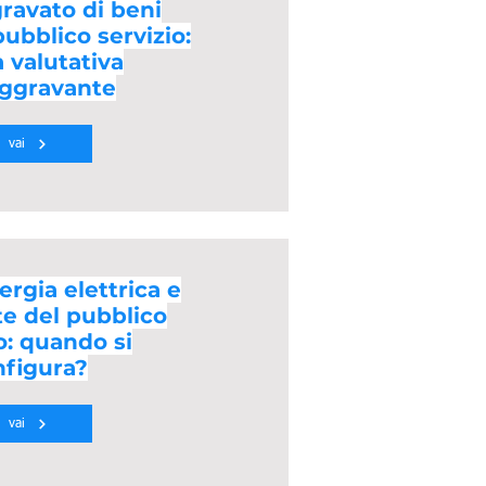
ravato di beni
pubblico servizio:
 valutativa
aggravante
vai
ergia elettrica e
e del pubblico
o: quando si
nfigura?
vai