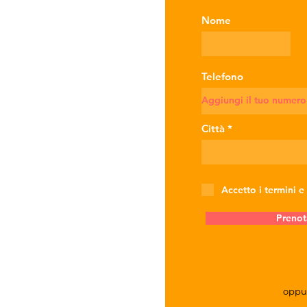
Nome
Telefono
Città
Accetto i termini e
Prenot
oppu