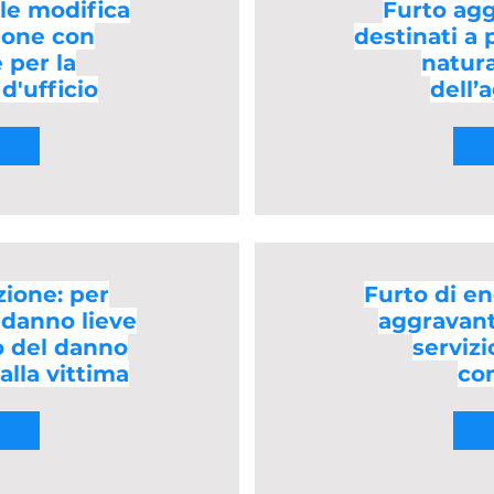
ile modifica
Furto agg
ione con
destinati a 
 per la
natura
d'ufficio
dell’
zione: per
Furto di en
 danno lieve
aggravant
o del danno
servizi
alla vittima
co