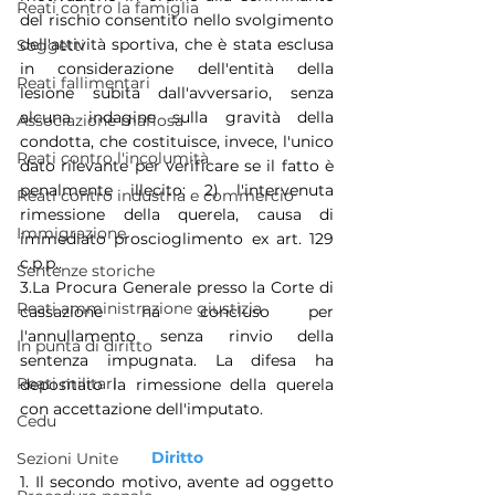
Reati contro la famiglia
del rischio consentito nello svolgimento 
dell'attività sportiva, che è stata esclusa 
Soggetti
in considerazione dell'entità della 
Reati fallimentari
lesione subita dall'avversario, senza 
alcuna indagine sulla gravità della 
Associazione mafiosa
condotta, che costituisce, invece, l'unico 
Reati contro l'incolumità
dato rilevante per verificare se il fatto è 
penalmente illecito; 2) l'intervenuta 
Reati contro industria e commercio
rimessione della querela, causa di 
Immigrazione
immediato proscioglimento ex art. 129 
c.p.p..
Sentenze storiche
3.La Procura Generale presso la Corte di 
Reati amministrazione giustizia
cassazione ha concluso per 
l'annullamento senza rinvio della 
In punta di diritto
sentenza impugnata. La difesa ha 
Reati militari
depositato la rimessione della querela 
con accettazione dell'imputato.
Cedu
Diritto
Sezioni Unite
1. Il secondo motivo, avente ad oggetto 