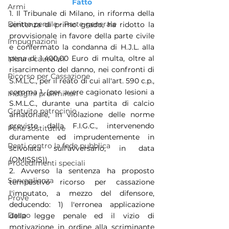
Fatto
Armi
1. Il Tribunale di Milano, in riforma della 
Diritto penale - Parte generale
sentenza di primo grado, ha ridotto la 
provvisionale in favore della parte civile 
Impugnazioni
e confermato la condanna di H.J.L. alla 
pena di 1.400,00 Euro di multa, oltre al 
Misure cautelari
risarcimento del danno, nei confronti di 
Ricorso per Cassazione
S.M.L.C., per il reato di cui all'art. 590 c.p., 
comma 1, (per avere cagionato lesioni a 
Indagini preliminari
S.M.L.C., durante una partita di calcio 
Gratuito patrocinio
amatoriale, in violazione delle norme 
previste dalla F.I.G.C., intervenendo 
Pene sostitutive
duramente ed imprudentemente in 
Reati contro la fede pubblica
scivolata sull'avversario, in data 
(OMISSIS)).
Procedimenti speciali
2. Avverso la sentenza ha proposto 
Sorveglianza
tempestivo ricorso per cassazione 
l'imputato, a mezzo del difensore, 
Prove
deducendo: 1) l'erronea applicazione 
Daspo
della legge penale ed il vizio di 
motivazione in ordine alla scriminante 