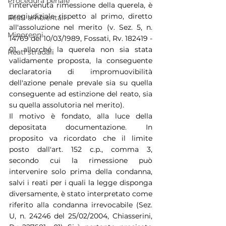
Procedura penale
l'intervenuta rimessione della querela, è 
pregiudiziale rispetto al primo, diretto 
Reati ambientali
all'assoluzione nel merito (v. Sez. 5, n. 
Minorenni
14769 del 10/03/1989, Fossati, Rv. 182419 - 
01, allorché la querela non sia stata 
Reati stradali
validamente proposta, la conseguente 
declaratoria di impromuovibilità 
dell'azione penale prevale sia su quella 
conseguente ad estinzione del reato, sia 
su quella assolutoria nel merito).
Il motivo è fondato, alla luce della 
depositata documentazione. In 
proposito va ricordato che il limite 
posto dall'art. 152 c.p., comma 3, 
secondo cui la rimessione può 
intervenire solo prima della condanna, 
salvi i reati per i quali la legge disponga 
diversamente, è stato interpretato come 
riferito alla condanna irrevocabile (Sez. 
U, n. 24246 del 25/02/2004, Chiasserini, 