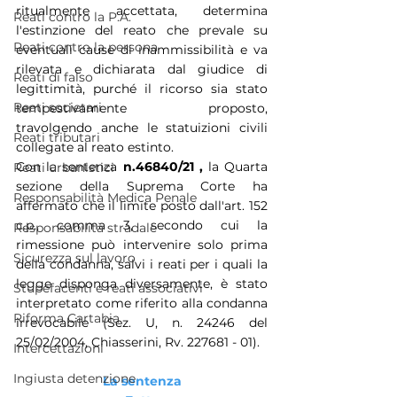
ritualmente accettata, determina 
Reati contro la P.A.
l'estinzione del reato che prevale su 
Reati contro la persona
eventuali cause di inammissibilità e va 
rilevata e dichiarata dal giudice di 
Reati di falso
legittimità, purché il ricorso sia stato 
Reati societari
tempestivamente proposto, 
travolgendo anche le statuizioni civili 
Reati tributari
collegate al reato estinto.
Con la sentenza
 n.46840/21 ,
 la Quarta 
Reati urbanistici
sezione della Suprema Corte ha 
Responsabilità Medica Penale
affermato che
il limite posto dall'art. 152 
c.p., comma 3, secondo cui la 
Responsabilità stradale
rimessione può intervenire solo prima 
Sicurezza sul lavoro
della condanna, salvi i reati per i quali la 
legge disponga diversamente, è stato 
Stupefacenti e reati associativi
interpretato come riferito alla condanna 
Riforma Cartabia
irrevocabile (Sez. U, n. 24246 del 
25/02/2004, Chiasserini, Rv. 227681 - 01). 
Intercettazioni
Ingiusta detenzione
La sentenza