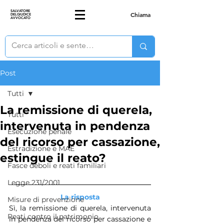
SALVATORE
Chiama
DELGIUDICE
AVVOCATO
Post
Tutti
La remissione di querela,
Tutti
intervenuta in pendenza
Esecuzione penale
del ricorso per cassazione,
Estradizione e MAE
estingue il reato?
Fasce deboli e reati familiari
Legge 231/2001
La risposta
Misure di prevenzione
Sì, la remissione di querela, intervenuta 
Reati contro il patrimonio
in pendenza del ricorso per cassazione e 