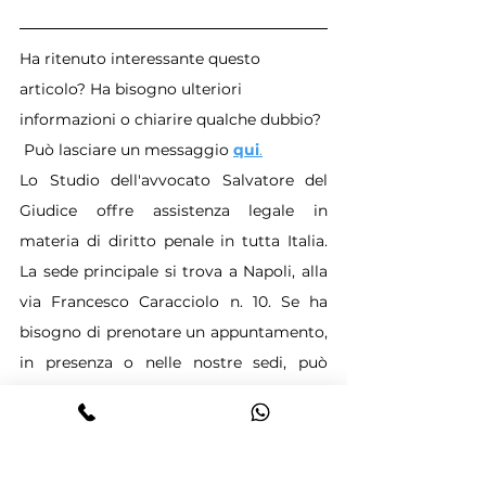
Ha ritenuto interessante questo 
articolo? Ha bisogno ulteriori 
informazioni o chiarire qualche dubbio? 
 Può lasciare un messaggio 
qui
.
Lo Studio dell'avvocato Salvatore del 
Giudice offre assistenza legale in 
materia di diritto penale in tutta Italia. 
La sede principale si trova a Napoli, alla 
via Francesco Caracciolo n. 10. Se ha 
bisogno di prenotare un appuntamento, 
in presenza o nelle nostre sedi, può 
contattare la segreteria al numero
+393922838577
 o 
inviare una mail 
all'indirizzo
info.avvocatodelgiudice@gmail.com
.