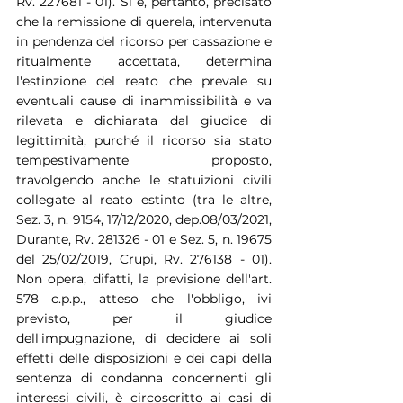
Rv. 227681 - 01). Si è, pertanto, precisato 
che la remissione di querela, intervenuta 
in pendenza del ricorso per cassazione e 
ritualmente accettata, determina 
l'estinzione del reato che prevale su 
eventuali cause di inammissibilità e va 
rilevata e dichiarata dal giudice di 
legittimità, purché il ricorso sia stato 
tempestivamente proposto, 
travolgendo anche le statuizioni civili 
collegate al reato estinto (tra le altre, 
Sez. 3, n. 9154, 17/12/2020, dep.08/03/2021, 
Durante, Rv. 281326 - 01 e Sez. 5, n. 19675 
del 25/02/2019, Crupi, Rv. 276138 - 01). 
Non opera, difatti, la previsione dell'art. 
578 c.p.p., atteso che l'obbligo, ivi 
previsto, per il giudice 
dell'impugnazione, di decidere ai soli 
effetti delle disposizioni e dei capi della 
sentenza di condanna concernenti gli 
interessi civili, è circoscritto ai casi di 